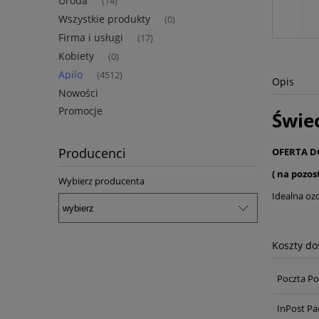
Uroda
(14)
Wszystkie produkty
(0)
Firma i usługi
(17)
Kobiety
(0)
Apilo
(4512)
Opis
Nowości
Promocje
Świe
Producenci
OFERTA D
( na pozos
Wybierz producenta
Idealna oz
Koszty d
Poczta Po
InPost Pa