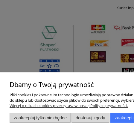
Kurier inp
Dbamy o Twoją prywatność
Pliki cookies i pokrewne im technologie umożliwiają poprawne działa
Pomoc
Moje konto
do sklepu lub dostosować użycie plików do swoich preferencji, wybiera
Więcej o plikach cookies przeczytasz w naszej Polityce prywatności.
Zwroty i reklamacje
Twoje zamówienia
zaakceptuj tylko niezbędne
dostosuj zgody
zaakceptu
Pytania i odpowiedzi
Ustawienia konta
Regulamin
Przechowalnia
Raty