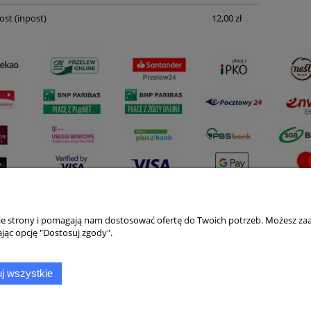
ost
(inpost)
12,00 zł
nie strony i pomagają nam dostosować ofertę do Twoich potrzeb. Możesz zaa
Płatności i dostawa
Informacje
jąc opcję "Dostosuj zgody".
Formy płatności
Polityka prywatno
j wszystkie
Czas i koszty dostawy
Jak kupować?
Czas realizacji zamówienia