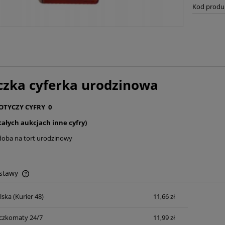
Kod produ
czka cyferka urodzinowa
OTYCZY CYFRY 0
tałych aukcjach inne cyfry)
doba na tort urodzinowy
ostawy
lska
(Kurier 48)
11,66 zł
Cena nie zawiera ewentualnych kosztów
płatności
czkomaty 24/7
11,99 zł