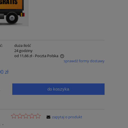
ć:
duża ilość
:
24 godziny
od 11,66 zł
- Poczta Polska
sprawdź formy dostawy
e zawiera ewentualnych kosztów
00 zł
ci
do koszyka
.
zapytaj o produkt
:
-