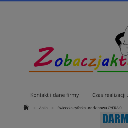
Kontakt i dane firmy
Czas realizacj
»
»
Apilo
Świeczka cyferka urodzinowa CYFRA 0