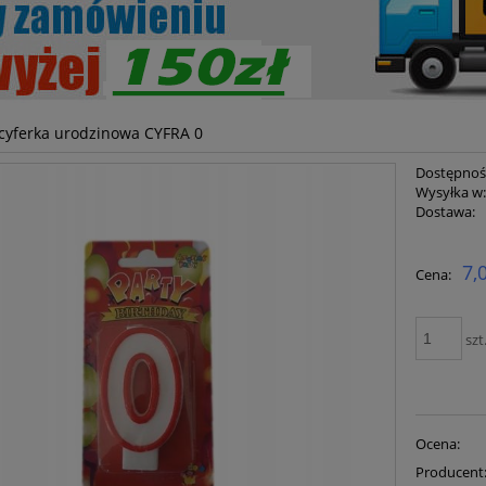
cyferka urodzinowa CYFRA 0
Dostępnoś
Wysyłka w
Dostawa:
Cena ni
7,
Cena:
płatnoś
szt
Ocena:
Producent