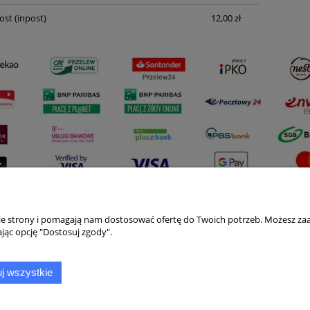
ost
(inpost)
12,00 zł
nie strony i pomagają nam dostosować ofertę do Twoich potrzeb. Możesz zaa
Płatności i dostawa
Informacje
jąc opcję "Dostosuj zgody".
Formy płatności
Polityka prywatno
j wszystkie
Czas i koszty dostawy
Jak kupować?
Czas realizacji zamówienia