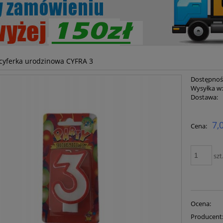
cyferka urodzinowa CYFRA 3
Dostępnoś
Wysyłka w
Dostawa:
Cena ni
7,
Cena:
płatnoś
szt
Ocena:
Producent