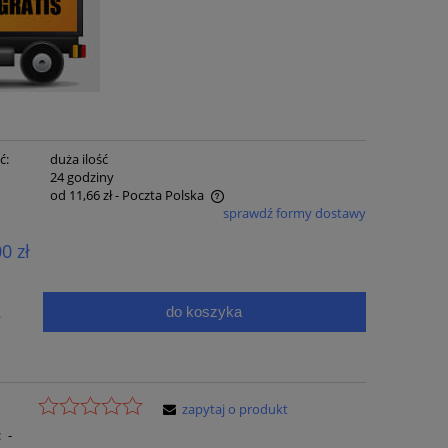
ć:
duża ilość
:
24 godziny
od 11,66 zł
- Poczta Polska
sprawdź formy dostawy
e zawiera ewentualnych kosztów
00 zł
ci
do koszyka
.
zapytaj o produkt
:
-