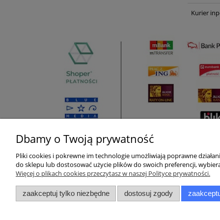
Kurier inp
Dbamy o Twoją prywatność
Pliki cookies i pokrewne im technologie umożliwiają poprawne działa
Pomoc
Moje konto
do sklepu lub dostosować użycie plików do swoich preferencji, wybiera
Więcej o plikach cookies przeczytasz w naszej Polityce prywatności.
Zwroty i reklamacje
Twoje zamówienia
zaakceptuj tylko niezbędne
dostosuj zgody
zaakceptu
Pytania i odpowiedzi
Ustawienia konta
Regulamin
Przechowalnia
Raty