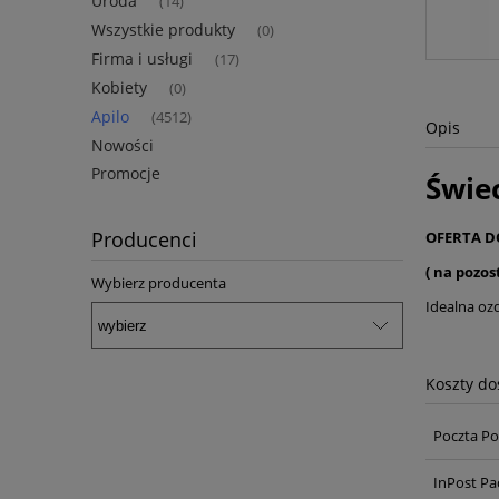
Uroda
(14)
Wszystkie produkty
(0)
Firma i usługi
(17)
Kobiety
(0)
Apilo
(4512)
Opis
Nowości
Promocje
Świe
Producenci
OFERTA D
( na pozos
Wybierz producenta
Idealna oz
Koszty d
Poczta Po
InPost Pa