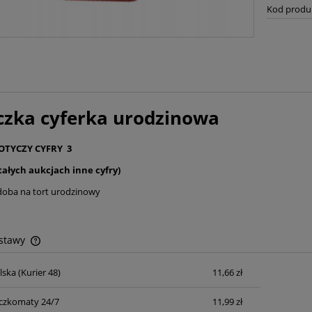
Kod produ
czka cyferka urodzinowa
OTYCZY CYFRY 3
tałych aukcjach inne cyfry)
doba na tort urodzinowy
ostawy
lska
(Kurier 48)
11,66 zł
Cena nie zawiera ewentualnych kosztów
płatności
czkomaty 24/7
11,99 zł