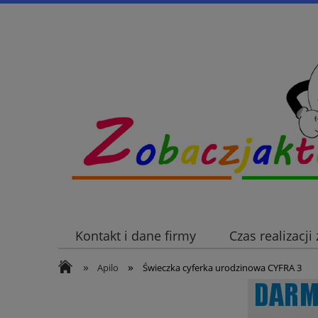
Kontakt i dane firmy
Czas realizacj
»
»
Apilo
Świeczka cyferka urodzinowa CYFRA 3