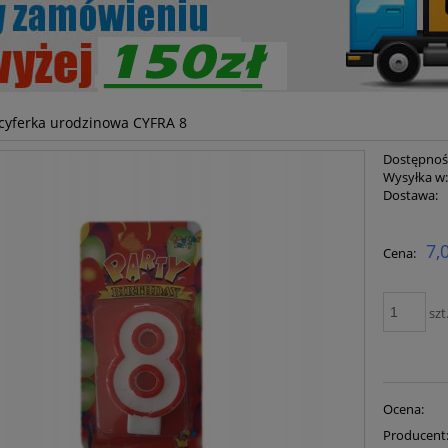
cyferka urodzinowa CYFRA 8
Dostępnoś
Wysyłka w
Dostawa:
Cena ni
7,
Cena:
płatnoś
szt
Ocena:
Producent