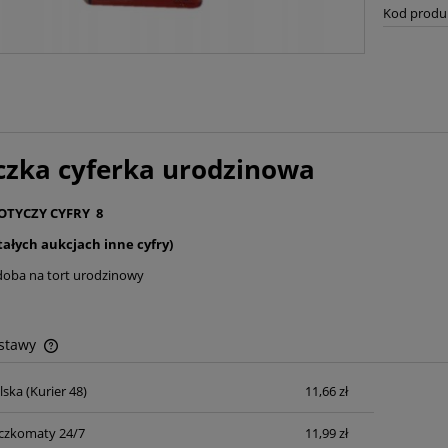
Kod produ
czka cyferka urodzinowa
OTYCZY CYFRY 8
tałych aukcjach inne cyfry)
doba na tort urodzinowy
ostawy
lska
(Kurier 48)
11,66 zł
Cena nie zawiera ewentualnych kosztów
płatności
czkomaty 24/7
11,99 zł