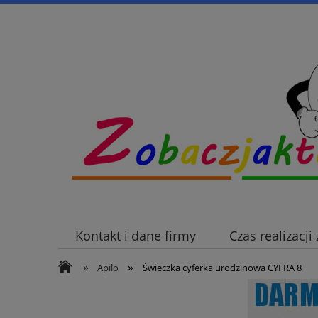
Kontakt i dane firmy
Czas realizacj
»
»
Apilo
Świeczka cyferka urodzinowa CYFRA 8