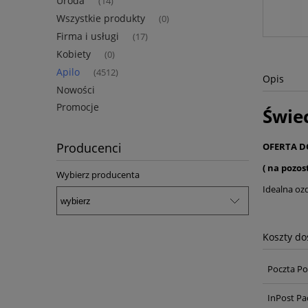
Uroda
(14)
Wszystkie produkty
(0)
Firma i usługi
(17)
Kobiety
(0)
Apilo
(4512)
Opis
Nowości
Promocje
Świe
Producenci
OFERTA D
( na pozos
Wybierz producenta
Idealna oz
Koszty d
Poczta Po
InPost Pa