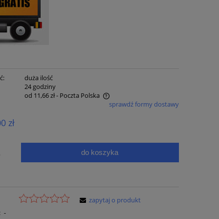
ć:
duża ilość
:
24 godziny
od 11,66 zł
- Poczta Polska
sprawdź formy dostawy
e zawiera ewentualnych kosztów
00 zł
ci
do koszyka
.
zapytaj o produkt
:
-