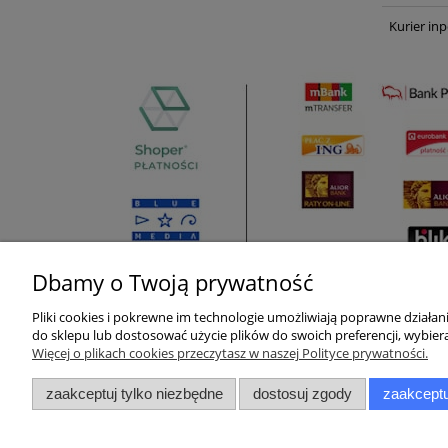
Kurier inp
Dbamy o Twoją prywatność
Pliki cookies i pokrewne im technologie umożliwiają poprawne działa
Pomoc
Moje konto
do sklepu lub dostosować użycie plików do swoich preferencji, wybiera
Więcej o plikach cookies przeczytasz w naszej Polityce prywatności.
Zwroty i reklamacje
Twoje zamówienia
zaakceptuj tylko niezbędne
dostosuj zgody
zaakceptu
Pytania i odpowiedzi
Ustawienia konta
Regulamin
Przechowalnia
Raty