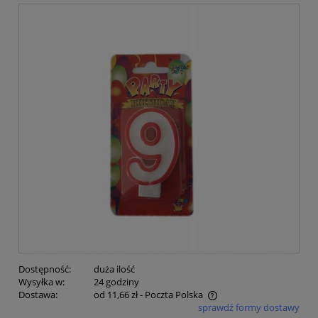
Dostępność:
duża ilość
Wysyłka w:
24 godziny
Dostawa:
od 11,66 zł
- Poczta Polska
sprawdź formy dostawy
Cena nie zawiera ewentualnych kosztów płatności