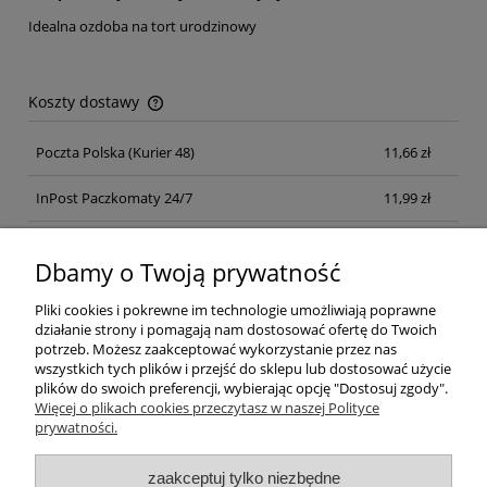
Idealna ozdoba na tort urodzinowy
Koszty dostawy
Cena nie zawiera ewentualnych kosztów płatności
Poczta Polska
(Kurier 48)
11,66 zł
InPost Paczkomaty 24/7
11,99 zł
Kurier inpost
(inpost)
12,00 zł
Dbamy o Twoją prywatność
Pliki cookies i pokrewne im technologie umożliwiają poprawne
działanie strony i pomagają nam dostosować ofertę do Twoich
potrzeb. Możesz zaakceptować wykorzystanie przez nas
wszystkich tych plików i przejść do sklepu lub dostosować użycie
plików do swoich preferencji, wybierając opcję "Dostosuj zgody".
Pomoc
Więcej o plikach cookies przeczytasz w naszej Polityce
prywatności.
Moje konto
zaakceptuj tylko niezbędne