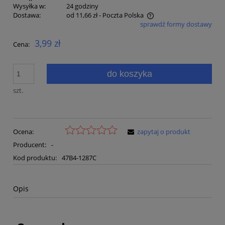
Wysyłka w:
24 godziny
Dostawa:
od 11,66 zł
- Poczta Polska
sprawdź formy dostawy
Cena nie zawiera ewentualnych kosztów płatności
3,99 zł
Cena:
do koszyka
szt.
Ocena:
zapytaj o produkt
Producent:
-
Kod produktu:
47B4-1287C
Opis