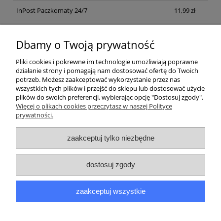
InPost Paczkomaty 24/7
11,99 zł
Kurier inpost
(inpost)
12,00 zł
Dbamy o Twoją prywatność
Pliki cookies i pokrewne im technologie umożliwiają poprawne
działanie strony i pomagają nam dostosować ofertę do Twoich
potrzeb. Możesz zaakceptować wykorzystanie przez nas
wszystkich tych plików i przejść do sklepu lub dostosować użycie
plików do swoich preferencji, wybierając opcję "Dostosuj zgody".
Pomoc
Więcej o plikach cookies przeczytasz w naszej Polityce
prywatności.
Moje konto
zaakceptuj tylko niezbędne
Płatności i dostawa
dostosuj zgody
Informacje
zaakceptuj wszystkie
O nas