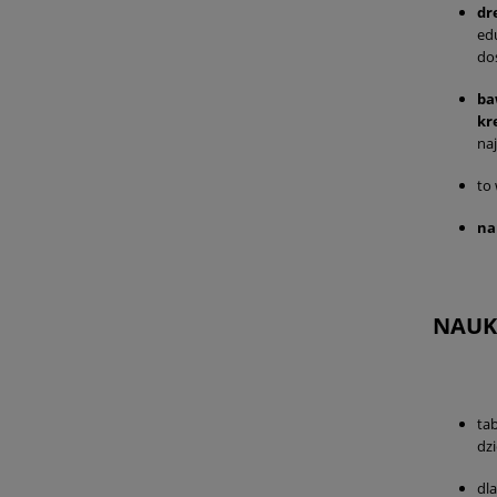
dr
ed
do
ba
kr
na
to
na
NAUK
ta
dz
dla