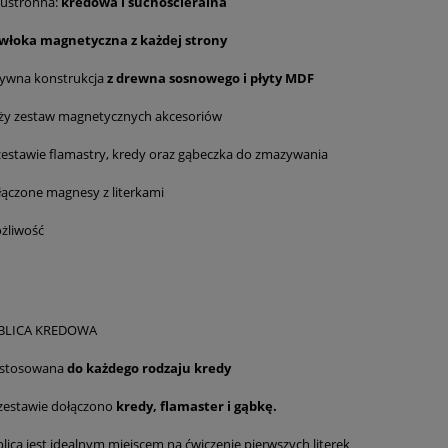
ustronna:
kredowa i suchościeralna
włoka magnetyczna z każdej strony
tywna konstrukcja
z drewna
sosnowego i płyty MDF
ży zestaw magnetycznych akcesoriów
zestawie flamastry, kredy oraz gąbeczka do zmazywania
łączone magnesy z literkami
żliwość
BLICA KREDOWA
stosowana
do każdego rodzaju kredy
zestawie dołączono
kredy, flamaster i gąbkę.
lica jest idealnym miejscem na ćwiczenie pierwszych literek