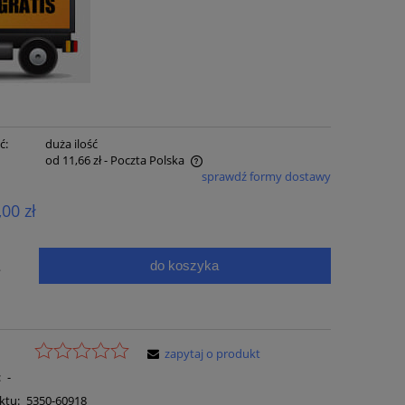
ć:
duża ilość
od 11,66 zł
- Poczta Polska
sprawdź formy dostawy
e zawiera ewentualnych kosztów
,00 zł
ci
do koszyka
.
zapytaj o produkt
:
-
ktu:
5350-60918