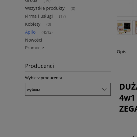
Uroda
(14)
Wszystkie produkty
(0)
Firma i usługi
(17)
Kobiety
(0)
Apilo
(4512)
Nowości
Promocje
Opis
Producenci
Wybierz producenta
DUŻ
4w1
ZEG