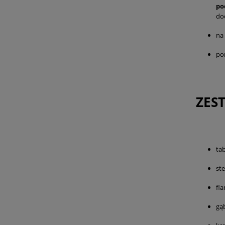
po
do
na 
po
ZES
ta
ste
fl
gą