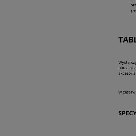
ora
ar
TAB
Wystarczy
nauki pis
akcesoria
W zestaw
SPECY