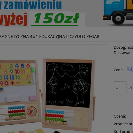
MAGNETYCZNA 4w1 EDUKACYJNA LICZYDŁO ZEGAR
Dostępnoś
Dostawa:
Cena ni
34
Cena:
płatnoś
szt
Ocena:
Producent
Kod produ