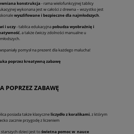
ewniana konstrukcja
- rama wielofunkcyjnej tablicy
ukacyjnej wykonana jest w całości z drewna – wszystko jest
skonale
wyszlifowane i bezpieczne dla najmłodszych
.
wi i uczy
- tablica edukacyjna
pobudza wyobraźnię i
eatywność
, a także ćwiczy zdolności manualne u
jmłodszych.
 wspaniały pomysł na prezent dla każdego malucha!
uka poprzez kreatywną zabawę
A POPRZEZ ZABAWĘ
blica posiada także klasyczne
liczydło z koralikami
, z którym
iecko zacznie przygodę z liczeniem
 starszych dzieci jest to
świetna pomoc w
nauce