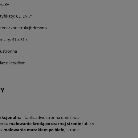
k: 3+
tyfikaty: CE, EN 71
teriał konstrukcji: drewno
miary: 41 x 31 x
ustronna
laż z liczydłem
TY
nkcjonalna -
tablica dwustronna umożliwia
iecku
malowanie kredą po czarnej stronie
tablicy
az
malowanie mazakiem po białej
stronie.