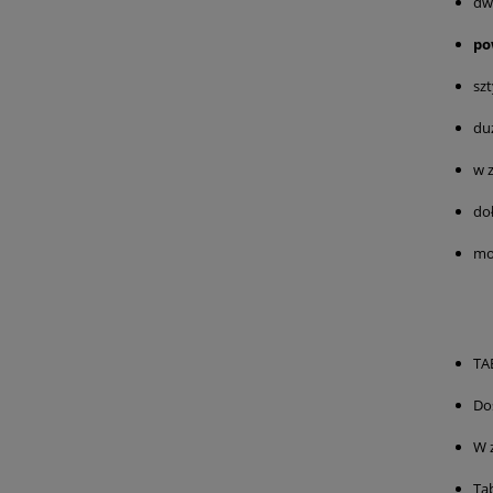
dw
po
sz
du
w 
do
mo
TA
Do
W 
Tab