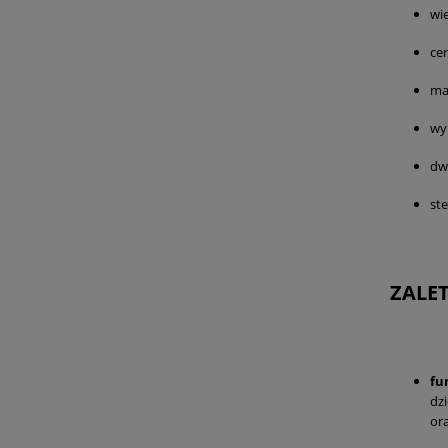
wie
cer
ma
wy
dw
ste
ZALE
fu
dz
or