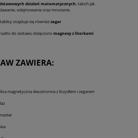
dstawowych działań matematycznych
, takich jak
dawanie, odejmowanie oraz mnożenie.
tablicy znajduje się również
zegar
nadto do zestawu dołączono
magnesy z literkami
TAW ZAWIERA:
blica magnetyczna dwustronna z liczydłem i zegarem
laż
amaster
bka