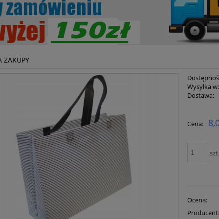
A ZAKUPY
Dostępnoś
Wysyłka w
Dostawa:
Cena ni
8,
Cena:
płatnoś
szt
Ocena:
Producent