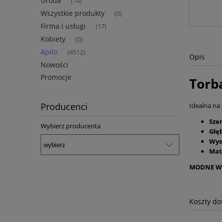
Uroda
(14)
Wszystkie produkty
(0)
Firma i usługi
(17)
Kobiety
(0)
Apilo
(4512)
Opis
Nowości
Promocje
Torb
Producenci
Idealna na
Sze
Wybierz producenta
Głę
Wys
Mat
MODNE W
Koszty d