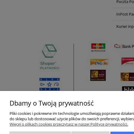
Poczta Po
InPost Pa
Kurier inp
Dbamy o Twoją prywatność
Pliki cookies i pokrewne im technologie umożliwiają poprawne działa
Pomoc
Moje konto
do sklepu lub dostosować użycie plików do swoich preferencji, wybiera
Więcej o plikach cookies przeczytasz w naszej Polityce prywatności.
Zwroty i reklamacje
Twoje zamówienia