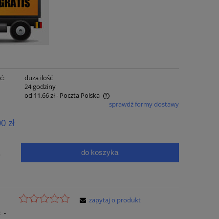
ć:
duża ilość
:
24 godziny
od 11,66 zł
- Poczta Polska
sprawdź formy dostawy
e zawiera ewentualnych kosztów
00 zł
ci
do koszyka
.
zapytaj o produkt
:
-