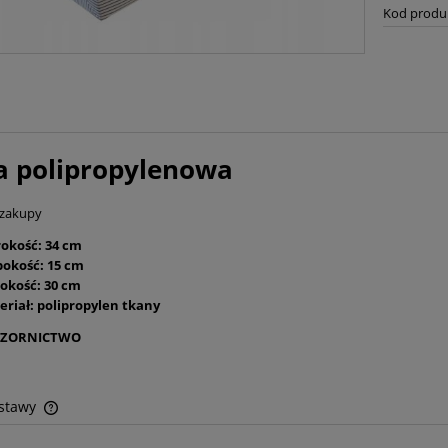
Kod produ
a polipropylenowa
 zakupy
rokość: 34 cm
bokość: 15 cm
okość: 30 cm
eriał: polipropylen tkany
ZORNICTWO
ostawy