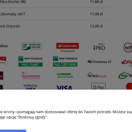
lska
(Kurier 48)
11,66 zł
Cena nie zawiera ewentualnych kosztów
płatności
czkomaty 24/7
11,99 zł
ost
(inpost)
12,00 zł
nie strony i pomagają nam dostosować ofertę do Twoich potrzeb. Możesz zaa
Płatności i dostawa
Informacje
jąc opcję "Dostosuj zgody".
Formy płatności
Polityka prywatno