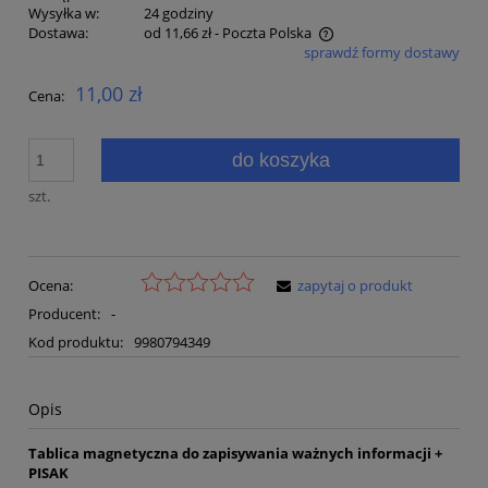
Wysyłka w:
24 godziny
Dostawa:
od 11,66 zł
- Poczta Polska
sprawdź formy dostawy
Cena nie zawiera ewentualnych kosztów płatności
11,00 zł
Cena:
do koszyka
szt.
Ocena:
zapytaj o produkt
Producent:
-
Kod produktu:
9980794349
Opis
Tablica magnetyczna do zapisywania ważnych informacji +
PISAK