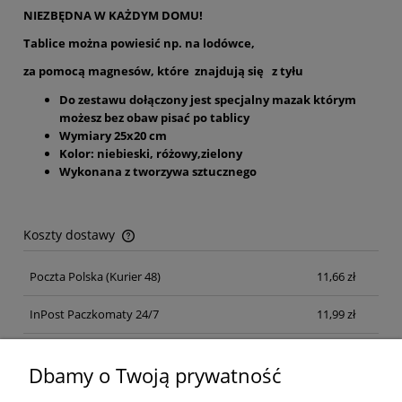
NIEZBĘDNA W KAŻDYM DOMU!
Tablice można powiesić np. na lodówce,
za pomocą magnesów, które znajdują się z tyłu
Do zestawu dołączony jest specjalny mazak którym
możesz bez obaw pisać po tablicy
Wymiary 25x20 cm
Kolor: niebieski, różowy,zielony
Wykonana z tworzywa sztucznego
Koszty dostawy
Cena nie zawiera ewentualnych kosztów płatności
Poczta Polska
(Kurier 48)
11,66 zł
InPost Paczkomaty 24/7
11,99 zł
Kurier inpost
(inpost)
12,00 zł
Dbamy o Twoją prywatność