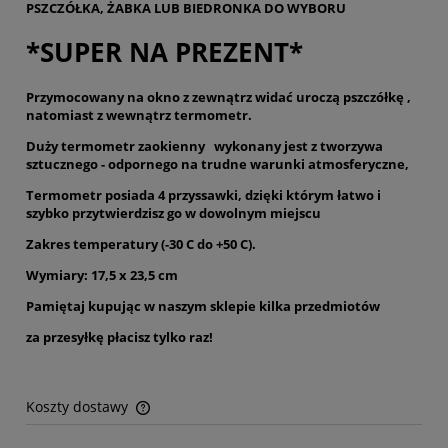
PSZCZÓŁKA, ŻABKA LUB BIEDRONKA DO WYBORU
*SUPER NA PREZENT*
Przymocowany na okno z zewnątrz widać uroczą pszczółkę ,
natomiast z wewnątrz termometr.
Duży termometr zaokienny wykonany jest z tworzywa
sztucznego - odpornego na trudne warunki atmosferyczne,
Termometr posiada 4 przyssawki, dzięki którym łatwo i
szybko przytwierdzisz go w dowolnym miejscu
Zakres temperatury (-30 C do +50 C).
Wymiary: 17,5 x 23,5 cm
Pamiętaj kupując w naszym sklepie kilka przedmiotów
za przesyłkę płacisz tylko raz!
Koszty dostawy
Cena nie zawiera ewentualnych kosztów płatności