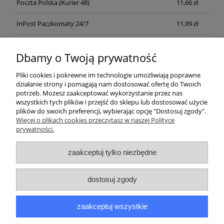
Poczta Polska
(Kurier 48)
11,66 zł
InPost Paczkomaty 24/7
11,99 zł
Kurier inpost
(inpost)
12,00 zł
Dbamy o Twoją prywatność
Pliki cookies i pokrewne im technologie umożliwiają poprawne
działanie strony i pomagają nam dostosować ofertę do Twoich
potrzeb. Możesz zaakceptować wykorzystanie przez nas
wszystkich tych plików i przejść do sklepu lub dostosować użycie
plików do swoich preferencji, wybierając opcję "Dostosuj zgody".
Pomoc
Więcej o plikach cookies przeczytasz w naszej Polityce
prywatności.
Moje konto
zaakceptuj tylko niezbędne
Płatności i dostawa
dostosuj zgody
Informacje
zaakceptuj wszystkie
O nas