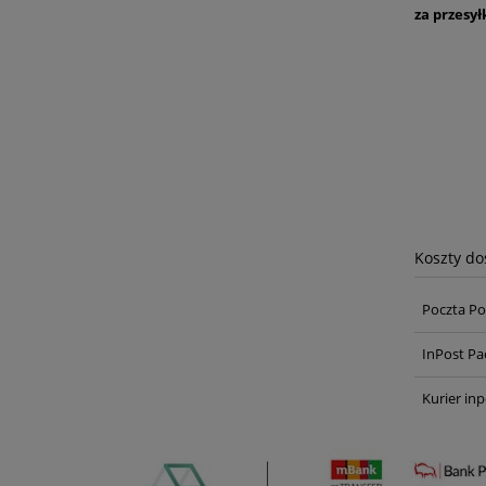
za przesył
Koszty d
Poczta Po
InPost Pa
Kurier inp