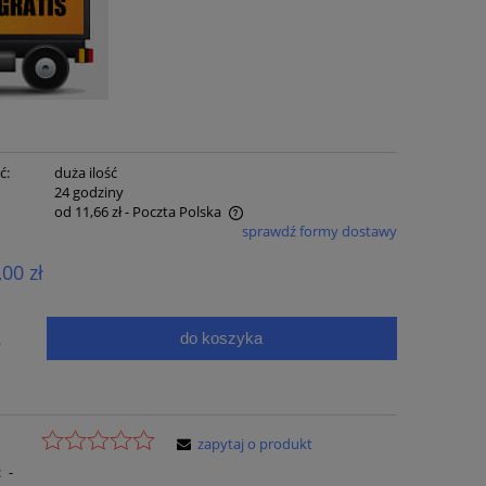
ć:
duża ilość
:
24 godziny
od 11,66 zł
- Poczta Polska
sprawdź formy dostawy
e zawiera ewentualnych kosztów
,00 zł
ci
do koszyka
.
zapytaj o produkt
:
-