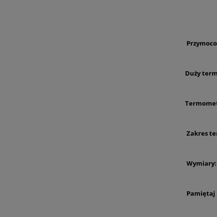
Przymocow
Duży term
Termometr
Zakres tem
Wymiary: 
Pamiętaj 