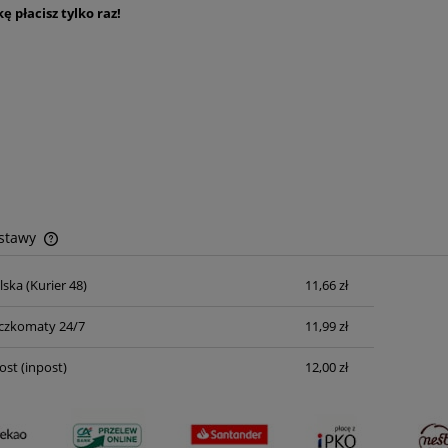
kę płacisz tylko raz!
ostawy
lska
(Kurier 48)
11,66 zł
Cena nie zawiera ewentualnych kosztów
płatności
czkomaty 24/7
11,99 zł
ost
(inpost)
12,00 zł