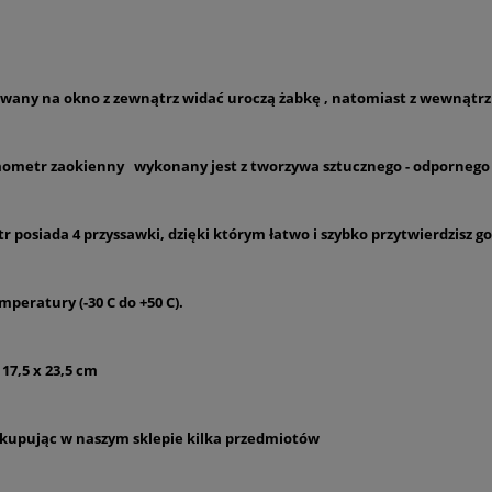
any na okno z zewnątrz widać uroczą żabkę , natomiast z wewnątr
ometr zaokienny wykonany jest z tworzywa sztucznego - odpornego
 posiada 4 przyssawki, dzięki którym łatwo i szybko przytwierdzisz 
peratury (-30 C do +50 C).
17,5 x 23,5 cm
kupując w naszym sklepie kilka przedmiotów