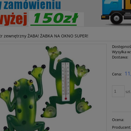
r zewnętrzny ŻABA! ŻABKA NA OKNO SUPER!
Dostępnoś
Wysyłka w
Dostawa:
Cena ni
11
Cena:
płatnoś
szt
Ocena:
Producent