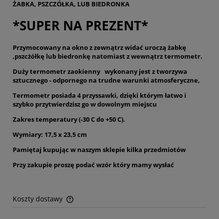
ŻABKA, PSZCZÓŁKA, LUB BIEDRONKA
*SUPER NA PREZENT*
Przymocowany na okno z zewnątrz widać uroczą żabkę
,pszcżółkę lub biedronkę natomiast z wewnątrz termometr.
Duży termometr zaokienny wykonany jest z tworzywa
sztucznego - odpornego na trudne warunki atmosferyczne,
Termometr posiada 4 przyssawki, dzięki którym łatwo i
szybko przytwierdzisz go w dowolnym miejscu
Zakres temperatury (-30 C do +50 C).
Wymiary: 17,5 x 23,5 cm
Pamiętaj kupując w naszym sklepie kilka przedmiotów
Przy zakupie proszę podać wzór który mamy wysłać
Koszty dostawy
Cena nie zawiera ewentualnych kosztów płatności