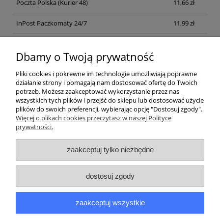
Poczta Polska
(Kurier 48)
11,66 zł
InPost Paczkomaty 24/7
11,99 zł
Kurier inpost
(inpost)
12,00 zł
Dbamy o Twoją prywatność
Pliki cookies i pokrewne im technologie umożliwiają poprawne
działanie strony i pomagają nam dostosować ofertę do Twoich
potrzeb. Możesz zaakceptować wykorzystanie przez nas
wszystkich tych plików i przejść do sklepu lub dostosować użycie
plików do swoich preferencji, wybierając opcję "Dostosuj zgody".
Pomoc
Więcej o plikach cookies przeczytasz w naszej Polityce
prywatności.
Moje konto
zaakceptuj tylko niezbędne
Płatności i dostawa
dostosuj zgody
Informacje
zaakceptuj wszystkie
O nas