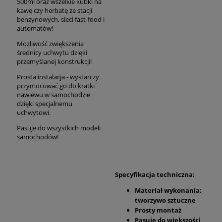
500ml oraz wszelkie kubki na
kawę czy herbatę ze stacji
benzynowych, sieci fast-food i
automatów!
Możliwość zwiększenia
średnicy uchwytu dzięki
przemyślanej konstrukcji!
Prosta instalacja - wystarczy
przymocować go do kratki
nawiewu w samochodzie
dzięki specjalnemu
uchwytowi.
Pasuje do wszystkich modeli
samochodów!
Specyfikacja techniczna:
Materiał wykonania:
tworzywo sztuczne
Prosty montaż
Pasuje do większości