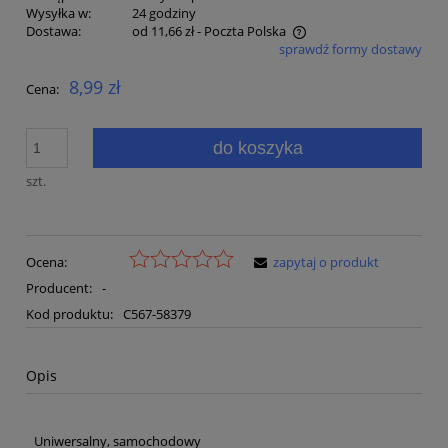
Wysyłka w:
24 godziny
Dostawa:
od 11,66 zł
- Poczta Polska
sprawdź formy dostawy
Cena nie zawiera ewentualnych kosztów płatności
8,99 zł
Cena:
do koszyka
szt.
Ocena:
zapytaj o produkt
Producent:
-
Kod produktu:
C567-58379
Opis
Uniwersalny, samochodowy