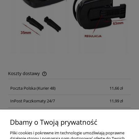
Koszty dostawy
Cena nie zawiera ewentualnych kosztów płatności
Poczta Polska
(Kurier 48)
11,66 zł
InPost Paczkomaty 24/7
11,99 zł
Kurier inpost
(inpost)
12,00 zł
Dbamy o Twoją prywatność
Pliki cookies i pokrewne im technologie umożliwiają poprawne
działanie strony i pomagają nam dostosować ofertę do Twoich