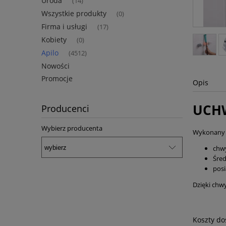
Uroda
(14)
Wszystkie produkty
(0)
Firma i usługi
(17)
Kobiety
(0)
Apilo
(4512)
Nowości
Promocje
Opis
UCHW
Producenci
Wybierz producenta
Wykonany z
chw
Śre
posi
Dzięki chw
Koszty d