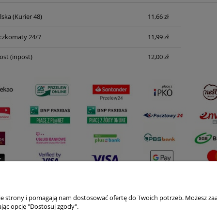
lska
(Kurier 48)
11,66 zł
Cena nie zawiera ewentualnych kosztów
płatności
czkomaty 24/7
11,99 zł
ost
(inpost)
12,00 zł
nie strony i pomagają nam dostosować ofertę do Twoich potrzeb. Możesz zaa
Płatności i dostawa
Informacje
jąc opcję "Dostosuj zgody".