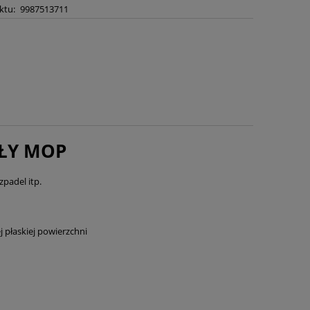
ktu:
9987513711
ŁY MOP
padel itp.
 płaskiej powierzchni