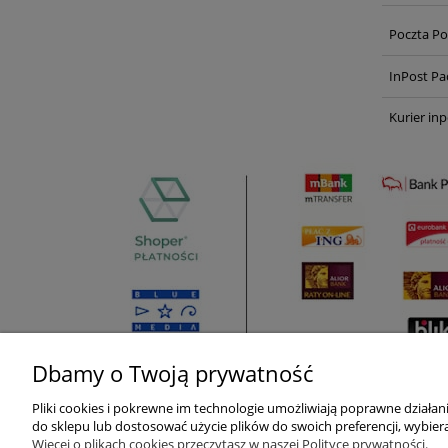
Poczta Po
InPost Pa
Kurier inp
Dbamy o Twoją prywatność
Pliki cookies i pokrewne im technologie umożliwiają poprawne działa
Pomoc
Moje konto
do sklepu lub dostosować użycie plików do swoich preferencji, wybiera
Więcej o plikach cookies przeczytasz w naszej Polityce prywatności.