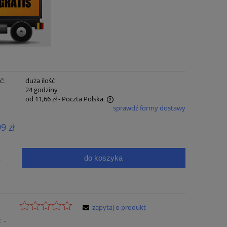
ć:
duża ilość
:
24 godziny
od 11,66 zł
- Poczta Polska
sprawdź formy dostawy
e zawiera ewentualnych kosztów
99 zł
ci
do koszyka
.
zapytaj o produkt
:
-