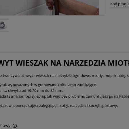
Kod produ
YT WIESZAK NA NARZEDZIA MIOT
 tworzywa uchwyt - wieszak na narzędzia ogrodowe, miotły, mop, łopatę, sz
ytak wyposażonych w gumowane rolki samo-zaciskające.
dnica chwytu od 19-20 mm do 35 mm.
ada taśmę samoprzylepną, tak więc bez problemu zamontujesz go na każdej
ytakowi uporządkujesz zalegające miotły, narzędzia i sprzęt sportowy.
ostawy