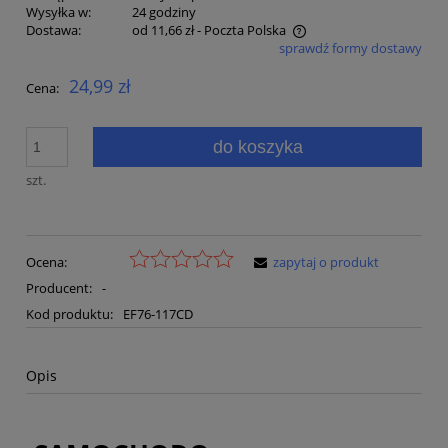
Wysyłka w:
24 godziny
Dostawa:
od 11,66 zł
- Poczta Polska
sprawdź formy dostawy
Cena nie zawiera ewentualnych kosztów płatności
24,99 zł
Cena:
do koszyka
szt.
Ocena:
zapytaj o produkt
Producent:
-
Kod produktu:
EF76-117CD
Opis