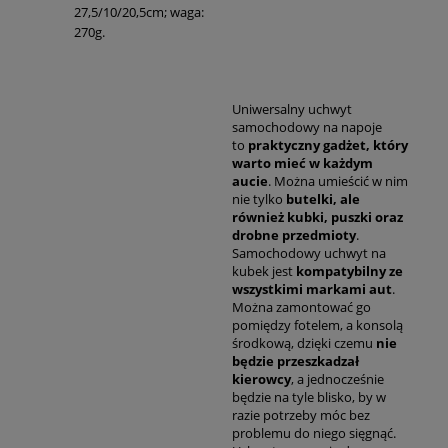
27,5/10/20,5cm; waga:
270g.
Uniwersalny uchwyt
samochodowy na napoje
to
praktyczny gadżet, który
warto mieć w każdym
aucie
. Można umieścić w nim
nie tylko
butelki, ale
również kubki, puszki oraz
drobne przedmioty
.
Samochodowy uchwyt na
kubek jest
kompatybilny ze
wszystkimi markami aut
.
Można zamontować go
pomiędzy fotelem, a konsolą
środkową, dzięki czemu
nie
będzie przeszkadzał
kierowcy
, a jednocześnie
będzie na tyle blisko, by w
razie potrzeby móc bez
problemu do niego sięgnąć.