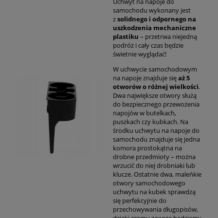
Uchwyt na napoje do
samochodu wykonany jest
z
solidnego i odpornego na
uszkodzenia mechaniczne
plastiku
– przetrwa niejedną
podróż i cały czas będzie
świetnie wyglądać!
W uchwycie samochodowym
na napoje znajduje się
aż 5
otworów o różnej wielkości
.
Dwa największe otwory służą
do bezpiecznego przewożenia
napojów w butelkach,
puszkach czy kubkach. Na
środku uchwytu na napoje do
samochodu znajduje się jedna
komora prostokątna na
drobne przedmioty – można
wrzucić do niej drobniaki lub
klucze. Ostatnie dwa, maleńkie
otwory samochodowego
uchwytu na kubek sprawdzą
się perfekcyjnie do
przechowywania długopisów,
dzięki czemu zawsze będziemy