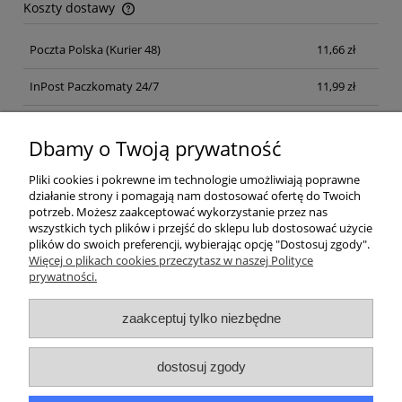
Koszty dostawy
Cena nie zawiera ewentualnych kosztów płatności
Poczta Polska
(Kurier 48)
11,66 zł
InPost Paczkomaty 24/7
11,99 zł
Kurier inpost
(inpost)
12,00 zł
Dbamy o Twoją prywatność
Pliki cookies i pokrewne im technologie umożliwiają poprawne
działanie strony i pomagają nam dostosować ofertę do Twoich
potrzeb. Możesz zaakceptować wykorzystanie przez nas
wszystkich tych plików i przejść do sklepu lub dostosować użycie
plików do swoich preferencji, wybierając opcję "Dostosuj zgody".
Pomoc
Więcej o plikach cookies przeczytasz w naszej Polityce
prywatności.
Moje konto
zaakceptuj tylko niezbędne
Płatności i dostawa
dostosuj zgody
Informacje