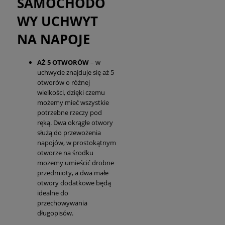
SAMOCHODO
WY UCHWYT
NA NAPOJE
AŻ 5 OTWORÓW
– w
uchwycie znajduje się aż 5
otworów o różnej
wielkości, dzięki czemu
możemy mieć wszystkie
potrzebne rzeczy pod
ręką. Dwa okrągłe otwory
służą do przewożenia
napojów, w prostokątnym
otworze na środku
możemy umieścić drobne
przedmioty, a dwa małe
otwory dodatkowe będą
idealne do
przechowywania
długopisów.