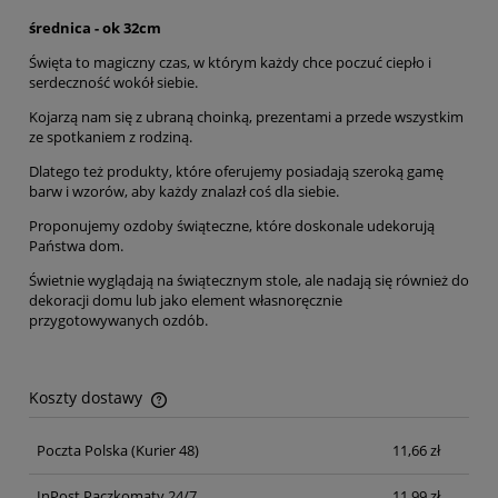
średnica - ok 32cm
Święta to magiczny czas, w którym każdy chce poczuć ciepło i
serdeczność wokół siebie.
Kojarzą nam się z ubraną choinką, prezentami a przede wszystkim
ze spotkaniem z rodziną.
Dlatego też produkty, które oferujemy posiadają szeroką gamę
barw i wzorów, aby każdy znalazł coś dla siebie.
Proponujemy ozdoby świąteczne, które doskonale udekorują
Państwa dom.
Świetnie wyglądają na świątecznym stole, ale nadają się również do
dekoracji domu lub jako element własnoręcznie
przygotowywanych ozdób.
Koszty dostawy
Cena nie zawiera ewentualnych kosztów płatności
Poczta Polska
(Kurier 48)
11,66 zł
InPost Paczkomaty 24/7
11,99 zł