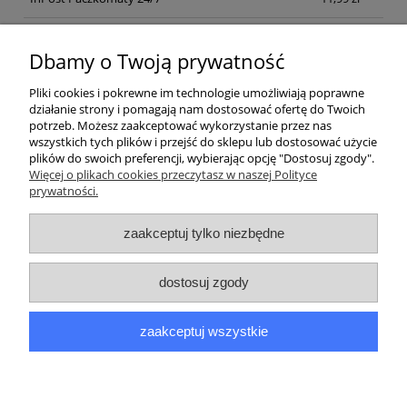
Kurier inpost
(inpost)
12,00 zł
Dbamy o Twoją prywatność
Pliki cookies i pokrewne im technologie umożliwiają poprawne
działanie strony i pomagają nam dostosować ofertę do Twoich
potrzeb. Możesz zaakceptować wykorzystanie przez nas
wszystkich tych plików i przejść do sklepu lub dostosować użycie
plików do swoich preferencji, wybierając opcję "Dostosuj zgody".
Pomoc
Więcej o plikach cookies przeczytasz w naszej Polityce
prywatności.
Moje konto
zaakceptuj tylko niezbędne
Płatności i dostawa
dostosuj zgody
Informacje
zaakceptuj wszystkie
O nas
pokaż pełną wersję strony