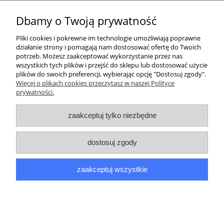
Kurier inpost
(inpost)
12,00 zł
Dbamy o Twoją prywatność
Pliki cookies i pokrewne im technologie umożliwiają poprawne
działanie strony i pomagają nam dostosować ofertę do Twoich
potrzeb. Możesz zaakceptować wykorzystanie przez nas
wszystkich tych plików i przejść do sklepu lub dostosować użycie
plików do swoich preferencji, wybierając opcję "Dostosuj zgody".
Pomoc
Więcej o plikach cookies przeczytasz w naszej Polityce
prywatności.
Moje konto
zaakceptuj tylko niezbędne
Płatności i dostawa
dostosuj zgody
Informacje
zaakceptuj wszystkie
O nas
pokaż pełną wersję strony
Sklep internetowy Shoper.pl