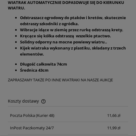
WIATRAK AUTOMATYCZNIE DOPASOWUJE SIĘ DO KIERUNKU
WIATRU.
Odstraszacz ogrodowy do ptaków i kretów, skutecznie
odstraszy szkodniki z ogródka.
Wibracje idące w ziemię przez rurkę odstraszą krety.
Kręcące się kółka odstraszą wszelkie ptactwo.
Solidny odporny na mocne powiewy wiatru..
Kijek wiatraka wykonany z plastiku, składany z trzech
elementów.
Długość całkowita 74cm
Średnica 43cm
ZAPRASZAMY TAKŻE PO INNE WIATRAKI NA NASZE AUKCJE
Koszty dostawy
Cena nie zawiera ewentualnych kosztów płatności
Poczta Polska
(Kurier 48)
11,66 zł
InPost Paczkomaty 24/7
11,99 zł