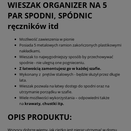
WIESZAK ORGANIZER NA 5
PAR SPODNI, SPÓDNIC
ręczników itd
Możliwość zawieszenia w pionie
Posiada 5 metalowych ramion zakończonych plastikowymi
nakładkami,
Wieszak to najwygodniejszy sposób by przechowywać
spodnie - nie ulegną one pognieceniu.
Z łatwością zamontujesz go w każdej szafie.
Wykonany z prętów stalowych - będzie służył przez długie
lata.
Wieszak pozwala na łatwy dostęp do spodni oraz na
utrzymanie porządku w szafie.
Wiele możliwości wykorzystania – odpowiedni także
na
krawaty, chustki itp.
OPIS PRODUKTU:
Wszyscy dobrze wiemy, jak ciężko jest nieraz utrzymać w domu