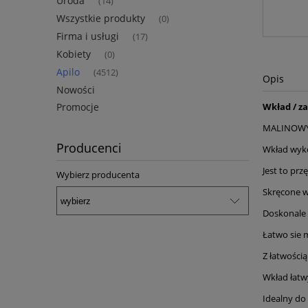
Uroda
(14)
Wszystkie produkty
(0)
Firma i usługi
(17)
Kobiety
(0)
Apilo
(4512)
Opis
Nowości
Promocje
Wkład / z
MALINOWY
Producenci
Wkład wyko
Jest to pr
Wybierz producenta
Skręcone w
Doskonale c
Łatwo sie 
Z łatwości
Wkład łatwy
Idealny do 