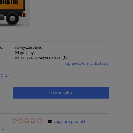
ć:
na wyczerpaniu
:
24 godziny
od 11,66 zł
- Poczta Polska
sprawdź formy dostawy
e zawiera ewentualnych kosztów
99 zł
ci
do koszyka
.
zapytaj o produkt
:
-