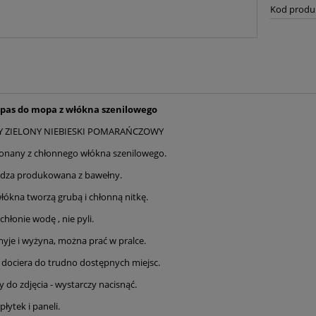
Kod produ
apas do mopa z włókna szenilowego
 ZIELONY NIEBIESKI POMARAŃCZOWY
nany z chłonnego włókna szenilowego.
zędza produkowana z bawełny.
łókna tworzą grubą i chłonną nitkę.
hłonie wodę , nie pyli.
myje i wyżyna, można prać w pralce.
ą dociera do trudno dostępnych miejsc.
 do zdjęcia - wystarczy nacisnąć.
płytek i paneli.