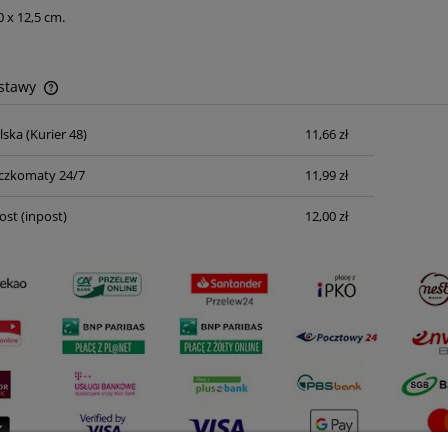
 x 12,5 cm.
ostawy
lska
(Kurier 48)
11,66 zł
Cena nie zawiera ewentualnych kosztów
płatności
czkomaty 24/7
11,99 zł
ost
(inpost)
12,00 zł