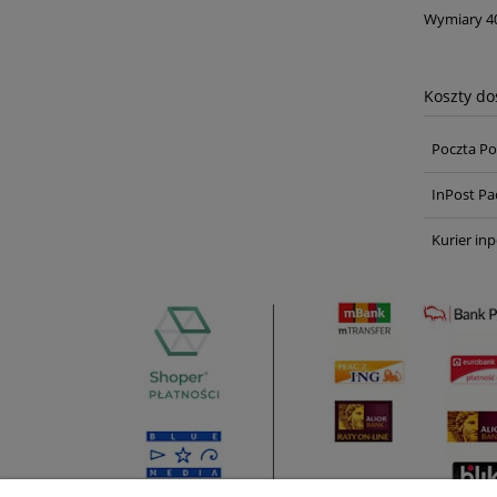
Wymiary 40
Koszty d
Poczta Po
InPost Pa
Kurier inp