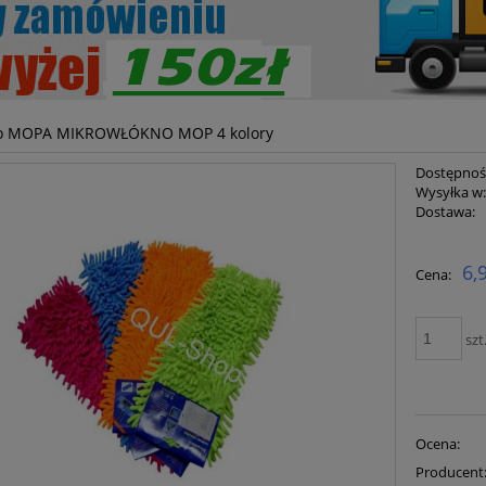
o MOPA MIKROWŁÓKNO MOP 4 kolory
Dostępnoś
Wysyłka w
Dostawa:
Cena ni
6,
Cena:
płatnoś
szt
Ocena:
Producent