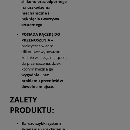
silikonu oraz odpornego
na uszkodzenia
mechaniczne i
pęknięcia tworzywa
sztucznego.
POSIADA RĄCZKĘ DO
PRZENOSZENIA
–
praktyczne wiadro
silikonowe wyposażone
zostało w specjalną rączkę
do przenoszenia, dzięki
którym
można go
wygodnie i bez
problemu przenieść w
dowolne miejsce
.
ZALETY
PRODUKTU:
Bardzo szybki system
składania i rozkładania