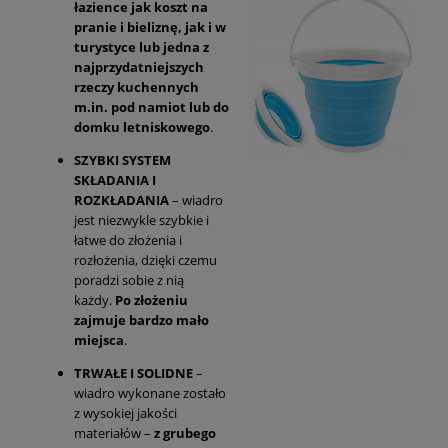
łazience jak koszt na
pranie i bieliznę, jak i w
turystyce lub jedna z
najprzydatniejszych
rzeczy kuchennych
m.in. pod namiot lub do
domku letniskowego
.
SZYBKI SYSTEM
SKŁADANIA I
ROZKŁADANIA
– wiadro
jest niezwykle szybkie i
łatwe do złożenia i
rozłożenia, dzięki czemu
poradzi sobie z nią
każdy.
Po złożeniu
zajmuje bardzo mało
miejsca
.
TRWAŁE I SOLIDNE
–
wiadro wykonane zostało
z wysokiej jakości
materiałów –
z grubego