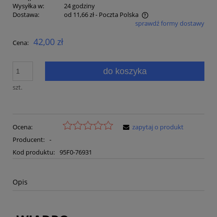
Wysyłka w:
24 godziny
Dostawa:
od 11,66 zł
- Poczta Polska
sprawdź formy dostawy
Cena nie zawiera ewentualnych kosztów płatności
42,00 zł
Cena:
do koszyka
szt.
Ocena:
zapytaj o produkt
Producent:
-
Kod produktu:
95F0-76931
Opis