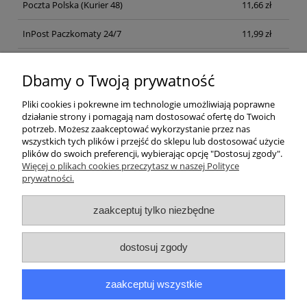
Poczta Polska
(Kurier 48)
11,66 zł
InPost Paczkomaty 24/7
11,99 zł
Kurier inpost
(inpost)
12,00 zł
Dbamy o Twoją prywatność
Pliki cookies i pokrewne im technologie umożliwiają poprawne
działanie strony i pomagają nam dostosować ofertę do Twoich
potrzeb. Możesz zaakceptować wykorzystanie przez nas
wszystkich tych plików i przejść do sklepu lub dostosować użycie
plików do swoich preferencji, wybierając opcję "Dostosuj zgody".
Pomoc
Więcej o plikach cookies przeczytasz w naszej Polityce
prywatności.
Moje konto
zaakceptuj tylko niezbędne
Płatności i dostawa
dostosuj zgody
Informacje
zaakceptuj wszystkie
O nas