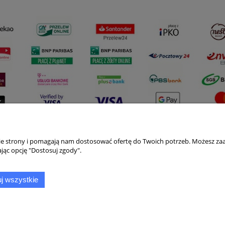
nie strony i pomagają nam dostosować ofertę do Twoich potrzeb. Możesz zaa
Płatności i dostawa
Informacje
jąc opcję "Dostosuj zgody".
Formy płatności
Polityka prywatno
j wszystkie
Czas i koszty dostawy
Jak kupować?
Czas realizacji zamówienia