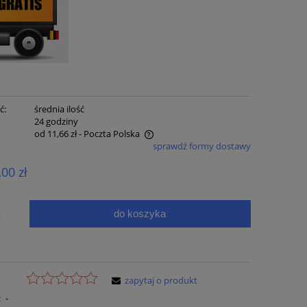
ć:
średnia ilość
:
24 godziny
od 11,66 zł
- Poczta Polska
sprawdź formy dostawy
e zawiera ewentualnych kosztów
,00 zł
ci
do koszyka
.
zapytaj o produkt
:
-