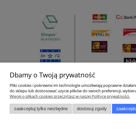
Dbamy o Twoją prywatność
Pliki cookies i pokrewne im technologie umożliwiają poprawne działa
Pomoc
Moje konto
do sklepu lub dostosować użycie plików do swoich preferencji, wybiera
Więcej o plikach cookies przeczytasz w naszej Polityce prywatności.
Zwroty i reklamacje
Twoje zamówienia
zaakceptuj tylko niezbędne
dostosuj zgody
zaakceptu
Pytania i odpowiedzi
Ustawienia konta
Regulamin
Przechowalnia
Raty