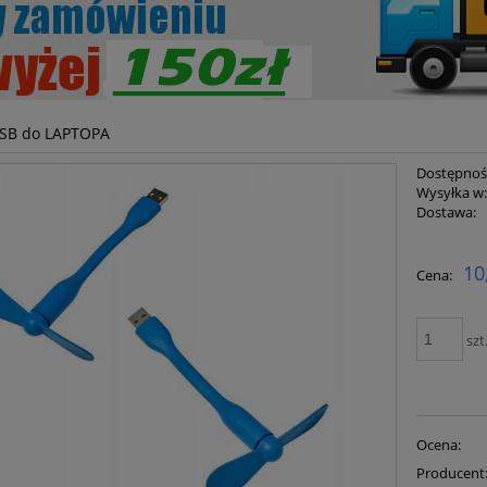
USB do LAPTOPA
Dostępnoś
Wysyłka w
Dostawa:
Cena ni
10
Cena:
płatnoś
szt
Ocena:
Producent