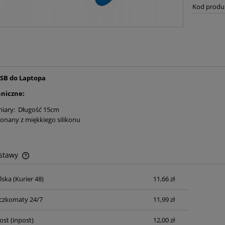
Kod produ
SB do Laptopa
niczne:
iary: Długość 15cm
nany z miękkiego silikonu
ostawy
lska
(Kurier 48)
11,66 zł
Cena nie zawiera ewentualnych kosztów
płatności
czkomaty 24/7
11,99 zł
ost
(inpost)
12,00 zł