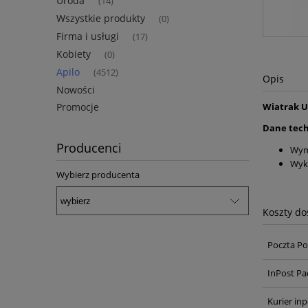
Uroda
(14)
Wszystkie produkty
(0)
Firma i usługi
(17)
Kobiety
(0)
Apilo
(4512)
Opis
Nowości
Promocje
Wiatrak U
Dane tech
Producenci
Wym
Wyko
Wybierz producenta
Koszty d
Poczta Po
InPost Pa
Kurier inp