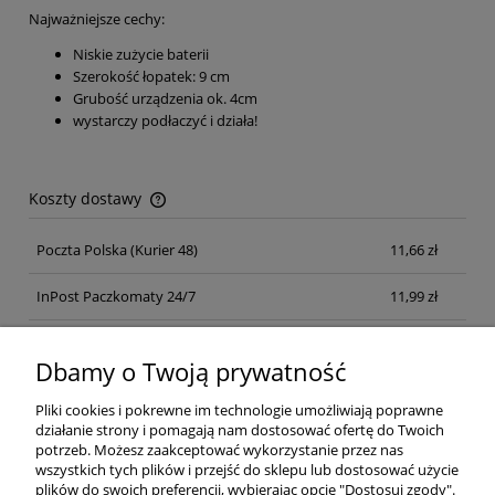
Najważniejsze cechy:
Niskie zużycie baterii
Szerokość łopatek: 9 cm
Grubość urządzenia ok. 4cm
wystarczy podłaczyć i działa!
Koszty dostawy
Cena nie zawiera ewentualnych kosztów płatności
Poczta Polska
(Kurier 48)
11,66 zł
InPost Paczkomaty 24/7
11,99 zł
Kurier inpost
(inpost)
12,00 zł
Dbamy o Twoją prywatność
Pliki cookies i pokrewne im technologie umożliwiają poprawne
działanie strony i pomagają nam dostosować ofertę do Twoich
potrzeb. Możesz zaakceptować wykorzystanie przez nas
wszystkich tych plików i przejść do sklepu lub dostosować użycie
plików do swoich preferencji, wybierając opcję "Dostosuj zgody".