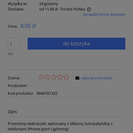
Wysyłka w:
24 godziny
Dostawa:
od 11,66 zł
- Poczta Polska
sprawdź formy dostawy
Cena nie zawiera ewentualnych kosztów płatności
8,00 zł
Cena:
do koszyka
szt.
Ocena:
zapytaj o produkt
Producent:
-
Kod produktu:
9649181332
Opis
Przenośny wiatraczek, wykonany z silikonu, kompatybilny z
telefonami iPhone (port Lightning)