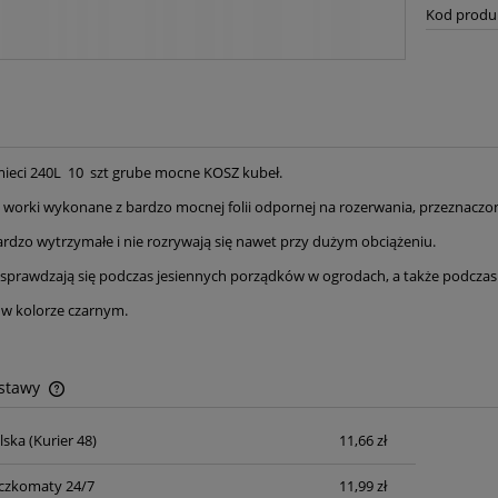
Kod produ
ieci 240L 10 szt grube mocne KOSZ kubeł.
worki wykonane z bardzo mocnej folii odpornej na rozerwania, przeznaczone
ardzo wytrzymałe i nie rozrywają się nawet przy dużym obciążeniu.
sprawdzają się podczas jesiennych porządków w ogrodach, a także podcza
w kolorze czarnym.
ostawy
lska
(Kurier 48)
11,66 zł
Cena nie zawiera ewentualnych kosztów
płatności
czkomaty 24/7
11,99 zł