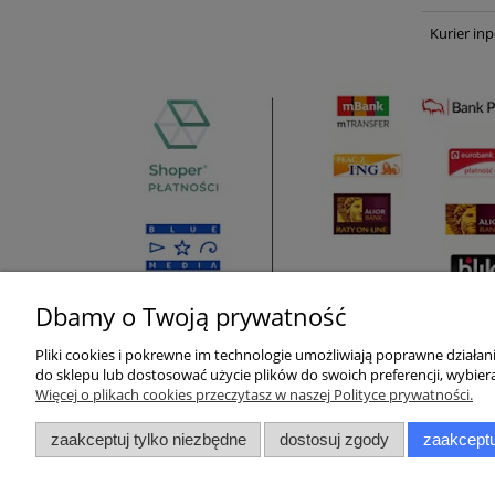
Kurier inp
Dbamy o Twoją prywatność
Pliki cookies i pokrewne im technologie umożliwiają poprawne działa
Pomoc
Moje konto
do sklepu lub dostosować użycie plików do swoich preferencji, wybiera
Więcej o plikach cookies przeczytasz w naszej Polityce prywatności.
Zwroty i reklamacje
Twoje zamówienia
zaakceptuj tylko niezbędne
dostosuj zgody
zaakceptu
Pytania i odpowiedzi
Ustawienia konta
Regulamin
Przechowalnia