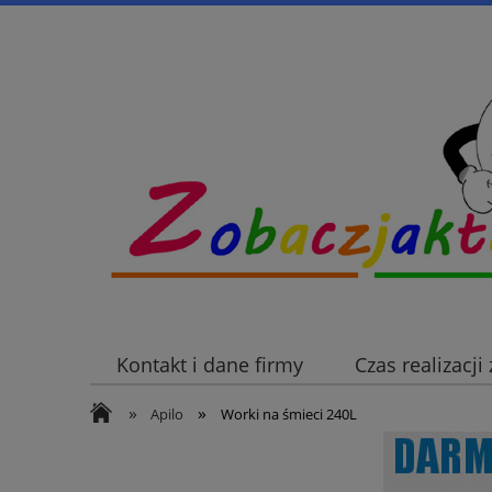
Kontakt i dane firmy
Czas realizacj
»
»
Apilo
Worki na śmieci 240L