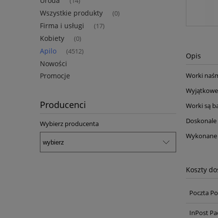
Uroda
(14)
Wszystkie produkty
(0)
Firma i usługi
(17)
Kobiety
(0)
Apilo
(4512)
Opis
Nowości
Promocje
Worki naśm
Wyjątkowe 
Producenci
Worki są b
Doskonale 
Wybierz producenta
Wykonane 
Koszty d
Poczta Po
InPost Pa