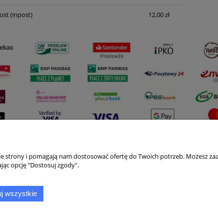
ost
(inpost)
12,00 zł
nie strony i pomagają nam dostosować ofertę do Twoich potrzeb. Możesz zaa
Płatności i dostawa
Informacje
jąc opcję "Dostosuj zgody".
Formy płatności
Polityka prywatno
j wszystkie
Czas i koszty dostawy
Jak kupować?
Czas realizacji zamówienia