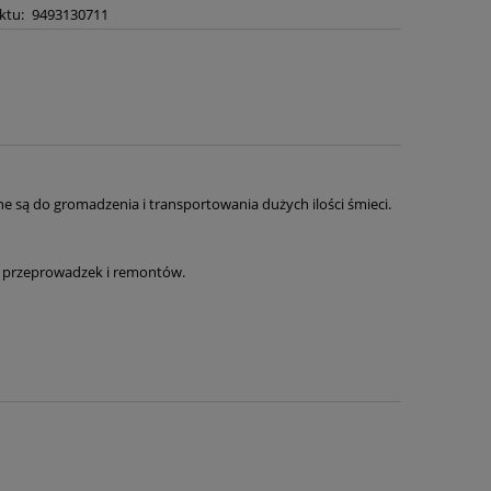
ktu:
9493130711
 są do gromadzenia i transportowania dużych ilości śmieci.
s przeprowadzek i remontów.