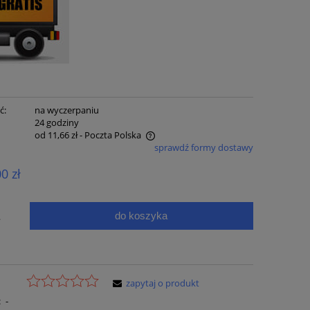
ć:
na wyczerpaniu
:
24 godziny
od 11,66 zł
- Poczta Polska
sprawdź formy dostawy
e zawiera ewentualnych kosztów
00 zł
ci
do koszyka
.
zapytaj o produkt
:
-