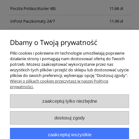
Poczta Polska
(Kurier 48)
11,66 zł
InPost Paczkomaty 24/7
11,99 zł
Kurier inpost
(inpost)
12,00 zł
Dbamy o Twoją prywatność
Pliki cookies i pokrewne im technologie umożliwiają poprawne
działanie strony i pomagają nam dostosować ofertę do Twoich
potrzeb. Możesz zaakceptować wykorzystanie przez nas
wszystkich tych plików i przejść do sklepu lub dostosować użycie
plików do swoich preferencji, wybierając opcję "Dostosuj zgody".
Pomoc
Więcej o plikach cookies przeczytasz w naszej Polityce
prywatności.
Moje konto
zaakceptuj tylko niezbędne
Płatności i dostawa
dostosuj zgody
Informacje
zaakceptuj wszystkie