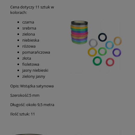
Cena dotyczy 11 sztuk w
kolorach:
czarna
srebrna
zielona
niebieska
różowa
pomarańczowa
złota
fioletowa
jasny niebieski
zielony jasny
Opis: Wstążka satynowa
Szerokość:5 mm
Długość: około 9,5 metra
Ilość sztuk: 11