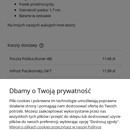
Pasek przeźroczysty
Szerokość paska: 1,7 cm.
Baterie w zestawie
Na innych naszych aukcjach inne wzory
Koszty dostawy
Cena nie zawiera ewentualnych kosztów płatności
Poczta Polska
(Kurier 48)
11,66 zł
InPost Paczkomaty 24/7
11,99 zł
Kurier inpost
(inpost)
12,00 zł
Dbamy o Twoją prywatność
Pliki cookies i pokrewne im technologie umożliwiają poprawne
działanie strony i pomagają nam dostosować ofertę do Twoich
potrzeb. Możesz zaakceptować wykorzystanie przez nas
wszystkich tych plików i przejść do sklepu lub dostosować użycie
plików do swoich preferencji, wybierając opcję "Dostosuj zgody".
Pomoc
Więcej o plikach cookies przeczytasz w naszej Polityce