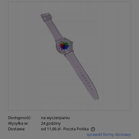
Dostępność:
na wyczerpaniu
Wysyłka w:
24 godziny
Dostawa:
od 11,66 zł
- Poczta Polska
sprawdź formy dostawy
Cena nie zawiera ewentualnych kosztów płatności