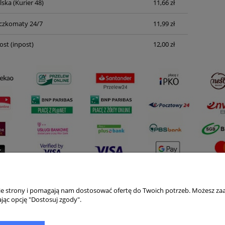
lska
(Kurier 48)
11,66 zł
Cena nie zawiera ewentualnych kosztów
płatności
czkomaty 24/7
11,99 zł
ost
(inpost)
12,00 zł
nie strony i pomagają nam dostosować ofertę do Twoich potrzeb. Możesz zaa
Płatności i dostawa
Informacje
jąc opcję "Dostosuj zgody".
Formy płatności
Polityka prywatno