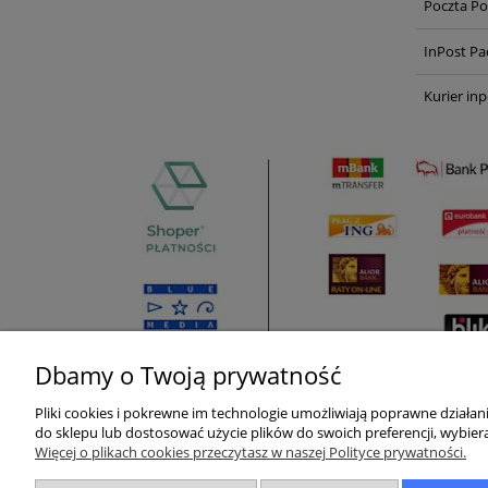
Poczta Po
InPost Pa
Kurier inp
Dbamy o Twoją prywatność
Pliki cookies i pokrewne im technologie umożliwiają poprawne działa
Pomoc
Moje konto
do sklepu lub dostosować użycie plików do swoich preferencji, wybiera
Więcej o plikach cookies przeczytasz w naszej Polityce prywatności.
Zwroty i reklamacje
Twoje zamówienia