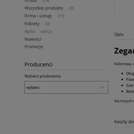
Uroda
(14)
Wszystkie produkty
(0)
Firma i usługi
(17)
Kobiety
(0)
Apilo
(4512)
Opis
Nowości
Promocje
Zega
Producenci
Kolorowy, 
Dług
Wybierz producenta
Pase
Szer
Bate
Na innych 
Koszty d