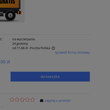
ć:
na wyczerpaniu
:
24 godziny
od 11,66 zł
- Poczta Polska
sprawdź formy dostawy
e zawiera ewentualnych kosztów
,00 zł
ci
do koszyka
.
zapytaj o produkt
:
-