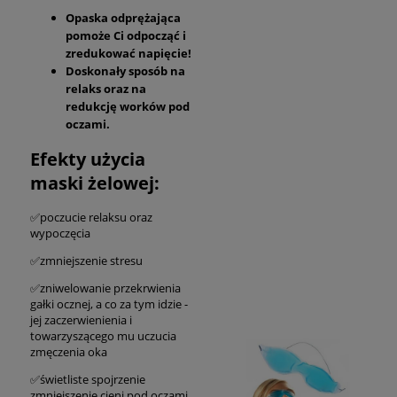
Opaska odprężająca
pomoże Ci odpocząć i
zredukować napięcie!
Doskonały sposób na
relaks oraz na
redukcję worków pod
oczami.
Efekty użycia
maski żelowej:
✅poczucie relaksu oraz
wypoczęcia
✅zmniejszenie stresu
✅zniwelowanie przekrwienia
gałki ocznej, a co za tym idzie -
jej zaczerwienienia i
towarzyszącego mu uczucia
zmęczenia oka
✅świetliste spojrzenie
zmniejszenie cieni pod oczami