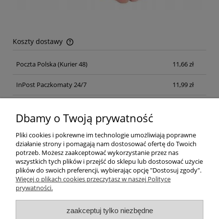
Koszty dostawy
Cena nie zawiera ewentualnych kosztów płatności
Poczta Polska
(Kurier 48)
11,66 zł
InPost Paczkomaty 24/7
11,99 zł
Kurier inpost
(inpost)
12,00 zł
Dbamy o Twoją prywatność
Pliki cookies i pokrewne im technologie umożliwiają poprawne
działanie strony i pomagają nam dostosować ofertę do Twoich
potrzeb. Możesz zaakceptować wykorzystanie przez nas
wszystkich tych plików i przejść do sklepu lub dostosować użycie
plików do swoich preferencji, wybierając opcję "Dostosuj zgody".
Pomoc
Więcej o plikach cookies przeczytasz w naszej Polityce
prywatności.
Moje konto
zaakceptuj tylko niezbędne