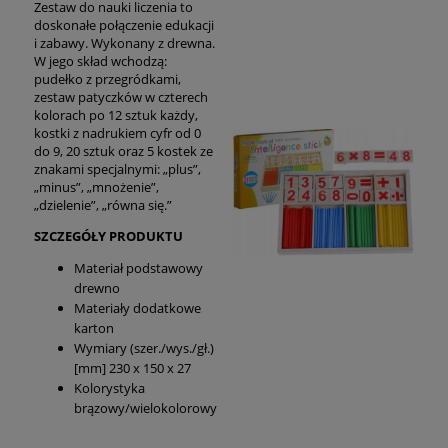
Zestaw do nauki liczenia to
doskonałe połączenie edukacji
i zabawy. Wykonany z drewna.
W jego skład wchodzą:
pudełko z przegródkami,
zestaw patyczków w czterech
kolorach po 12 sztuk każdy,
kostki z nadrukiem cyfr od 0
do 9, 20 sztuk oraz 5 kostek ze
znakami specjalnymi: „plus”,
„minus”, „mnożenie”,
„dzielenie”, „równa się.”
SZCZEGÓŁY PRODUKTU
Materiał podstawowy
drewno
Materiały dodatkowe
karton
Wymiary (szer./wys./gł.)
[mm] 230 x 150 x 27
Kolorystyka
brązowy/wielokolorowy