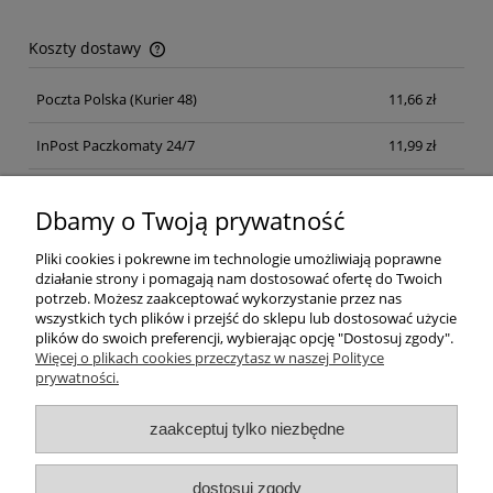
Koszty dostawy
Cena nie zawiera ewentualnych kosztów płatności
Poczta Polska
(Kurier 48)
11,66 zł
InPost Paczkomaty 24/7
11,99 zł
Kurier inpost
(inpost)
12,00 zł
Dbamy o Twoją prywatność
Pliki cookies i pokrewne im technologie umożliwiają poprawne
działanie strony i pomagają nam dostosować ofertę do Twoich
potrzeb. Możesz zaakceptować wykorzystanie przez nas
wszystkich tych plików i przejść do sklepu lub dostosować użycie
plików do swoich preferencji, wybierając opcję "Dostosuj zgody".
Pomoc
Więcej o plikach cookies przeczytasz w naszej Polityce
prywatności.
Moje konto
zaakceptuj tylko niezbędne
Płatności i dostawa
dostosuj zgody