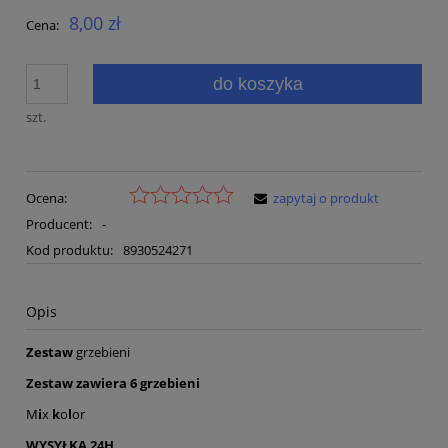
8,00 zł
Cena:
do koszyka
szt.
Ocena:
zapytaj o produkt
Producent:
-
Kod produktu:
8930524271
Opis
Zestaw
grzebieni
Zestaw zawiera 6 grzebieni
M
i
x
k
o
l
or
WYSYŁKA 24H