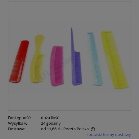
Dostępność:
duża ilość
Wysyłka w:
24 godziny
Dostawa:
od 11,66 zł
- Poczta Polska
sprawdź formy dostawy
Cena nie zawiera ewentualnych kosztów płatności