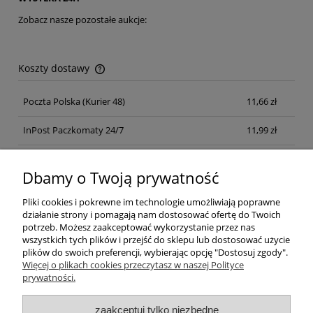
Zobacz nasze pozostałe aukcje:
Koszty dostawy
Cena nie zawiera ewentualnych kosztów płatności
Poczta Polska
(Kurier 48)
11,66 zł
InPost Paczkomaty 24/7
11,99 zł
Kurier inpost
(inpost)
12,00 zł
Dbamy o Twoją prywatność
Pliki cookies i pokrewne im technologie umożliwiają poprawne
działanie strony i pomagają nam dostosować ofertę do Twoich
potrzeb. Możesz zaakceptować wykorzystanie przez nas
wszystkich tych plików i przejść do sklepu lub dostosować użycie
plików do swoich preferencji, wybierając opcję "Dostosuj zgody".
Pomoc
Więcej o plikach cookies przeczytasz w naszej Polityce
prywatności.
Moje konto
zaakceptuj tylko niezbędne