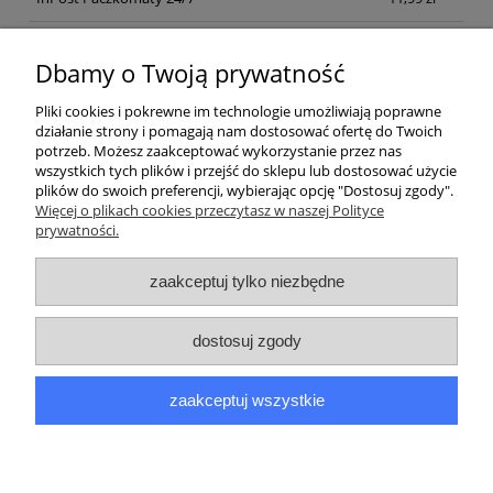
Kurier inpost
(inpost)
12,00 zł
Dbamy o Twoją prywatność
Pliki cookies i pokrewne im technologie umożliwiają poprawne
działanie strony i pomagają nam dostosować ofertę do Twoich
potrzeb. Możesz zaakceptować wykorzystanie przez nas
wszystkich tych plików i przejść do sklepu lub dostosować użycie
plików do swoich preferencji, wybierając opcję "Dostosuj zgody".
Pomoc
Więcej o plikach cookies przeczytasz w naszej Polityce
prywatności.
Moje konto
zaakceptuj tylko niezbędne
Płatności i dostawa
dostosuj zgody
Informacje
zaakceptuj wszystkie
O nas
pokaż pełną wersję strony