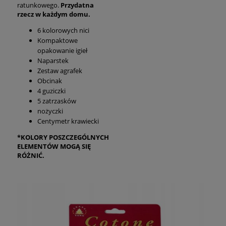
ratunkowego.
Przydatna
rzecz w każdym domu.
6 kolorowych nici
Kompaktowe
opakowanie igieł
Naparstek
Zestaw agrafek
Obcinak
4 guziczki
5 zatrzasków
nożyczki
Centymetr krawiecki
*KOLORY POSZCZEGÓLNYCH
ELEMENTÓW MOGĄ SIĘ
RÓŻNIĆ.