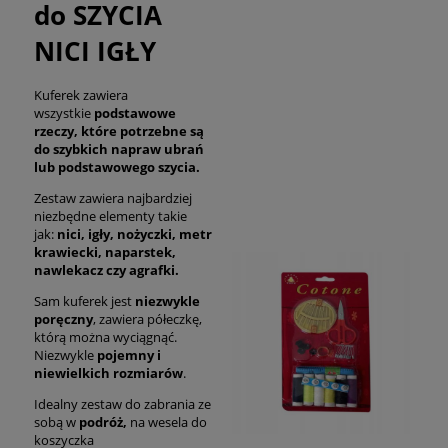
do SZYCIA
NICI IGŁY
Kuferek zawiera
wszystkie
podstawowe
rzeczy, które potrzebne są
do szybkich napraw ubrań
lub podstawowego szycia.
Zestaw zawiera najbardziej
niezbędne elementy takie
jak:
nici, igły, nożyczki, metr
krawiecki, naparstek,
nawlekacz czy agrafki.
Sam kuferek jest
niezwykle
poręczny
, zawiera półeczkę,
którą można wyciągnąć.
Niezwykle
pojemny i
niewielkich rozmiarów
.
Idealny zestaw do zabrania ze
sobą w
podróż,
na wesela do
koszyczka