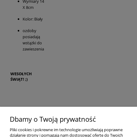
Wymiary 14
X 8cm
Kolor: Biały
ozdoby
posiadają
wstążki do
zawieszenia
WESOŁYCH
ŚWIĄT! ;)
Dbamy o Twoją prywatność
Pliki cookies i pokrewne im technologie umożliwiają poprawne
działanie strony i pomagają nam dostosować ofertę do Twoich