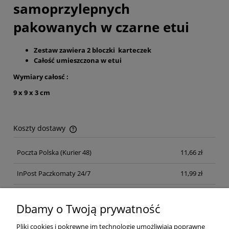
samoprzylepnych
pakowanych w czarne etui
Zestaw zawiera 2 bloczki karteczek
Całość umieszczona w etui
Wymiary całosć :
9 x 9 x 3 cm
Koszty dostawy
Cena nie zawiera ewentualnych kosztów płatności
Poczta Polska
(Kurier 48)
11,66 zł
InPost Paczkomaty 24/7
11,99 zł
Kurier inpost
(inpost)
12,00 zł
Dbamy o Twoją prywatność
Pliki cookies i pokrewne im technologie umożliwiają poprawne