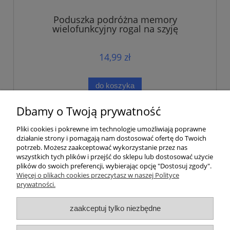
Poduszka podróżna memory
wielofunkcyjny rogal na szyję
14,99 zł
do koszyka
Dbamy o Twoją prywatność
Pliki cookies i pokrewne im technologie umożliwiają poprawne
działanie strony i pomagają nam dostosować ofertę do Twoich
potrzeb. Możesz zaakceptować wykorzystanie przez nas
wszystkich tych plików i przejść do sklepu lub dostosować użycie
plików do swoich preferencji, wybierając opcję "Dostosuj zgody".
Pomoc
Więcej o plikach cookies przeczytasz w naszej Polityce
prywatności.
Moje konto
zaakceptuj tylko niezbędne
Płatności i dostawa