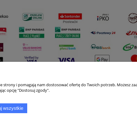
nie strony i pomagają nam dostosować ofertę do Twoich potrzeb. Możesz zaa
Płatności i dostawa
Informacje
jąc opcję "Dostosuj zgody".
Formy płatności
Polityka prywatno
j wszystkie
Czas i koszty dostawy
Jak kupować?
Czas realizacji zamówienia