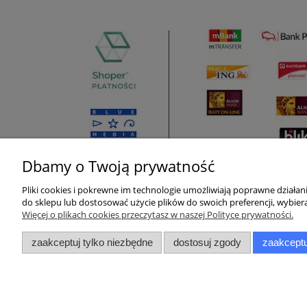
Dbamy o Twoją prywatność
Pliki cookies i pokrewne im technologie umożliwiają poprawne działa
Pomoc
Moje konto
do sklepu lub dostosować użycie plików do swoich preferencji, wybiera
Więcej o plikach cookies przeczytasz w naszej Polityce prywatności.
Zwroty i reklamacje
Twoje zamówienia
zaakceptuj tylko niezbędne
dostosuj zgody
zaakceptu
Pytania i odpowiedzi
Ustawienia konta
Regulamin
Przechowalnia
Raty