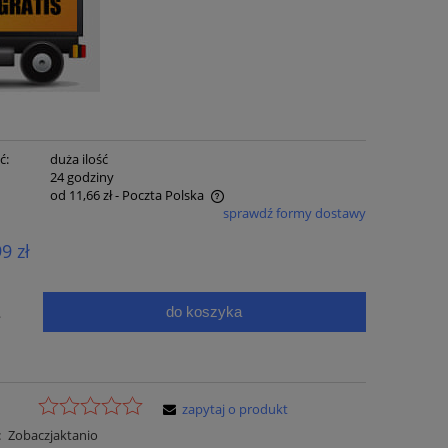
ć:
duża ilość
:
24 godziny
od 11,66 zł
- Poczta Polska
sprawdź formy dostawy
e zawiera ewentualnych kosztów
99 zł
ci
do koszyka
.
zapytaj o produkt
:
Zobaczjaktanio