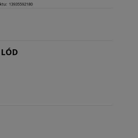
ktu:
13935592180
 LÓD