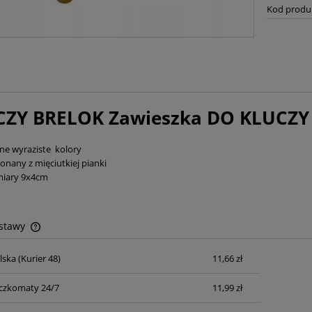
Kod produ
ZY BRELOK Zawieszka DO KLUCZY
ne wyraziste kolory
nany z mięciutkiej pianki
iary 9x4cm
ostawy
lska
(Kurier 48)
11,66 zł
Cena nie zawiera ewentualnych kosztów
płatności
czkomaty 24/7
11,99 zł