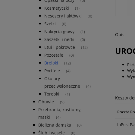
Opaski na oczy
(0)
Kosmetyczki
(1)
Nesesery i aktówki
(0)
Szelki
(0)
Nakrycia głowy
(1)
Opis
Saszetki i nerki
(0)
Etui i pokrowce
(12)
UROC
Pozostałe
(0)
Breloki
(12)
Pięk
Wyko
Portfele
(4)
Wym
Okulary
przeciwsłoneczne
(4)
Torebki
(1)
Koszty d
Obuwie
(9)
Przebrania, kostiumy,
Poczta Po
maski
(4)
InPost Pa
Bielizna damska
(0)
Ślub i wesele
(0)