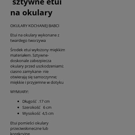
sztywne etui
na okulary
OKULARY KOCHANEJ BABCI
Etui na okulary wykonane z
twardego tworzywa
Środek etui wyłożony miękkim
materiałem. Sztywne-
doskonale zabezpiecza
okulary przed uszkodzeniami;
ciasno zamykane- nie
otwierają się samoczynne;
miękkie i przyjemne w dotyku
WYMIARY:
Długość .17 cm
Szerokość 6 cm
Wysokość 4,5 cm
Etui pomieści okulary
przeciwsłoneczne lub
korekcyjne