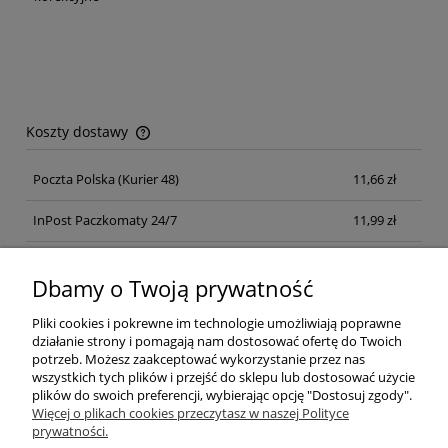
Koszty dostawy
Cena nie zawiera ewentualnych kosztów płatności
Poczta Polska
(Kurier 48)
11,66 zł
InPost Paczkomaty 24/7
11,99 zł
Kurier inpost
(inpost)
12,00 zł
Dbamy o Twoją prywatność
Pliki cookies i pokrewne im technologie umożliwiają poprawne
działanie strony i pomagają nam dostosować ofertę do Twoich
potrzeb. Możesz zaakceptować wykorzystanie przez nas
wszystkich tych plików i przejść do sklepu lub dostosować użycie
plików do swoich preferencji, wybierając opcję "Dostosuj zgody".
Pomoc
Więcej o plikach cookies przeczytasz w naszej Polityce
prywatności.