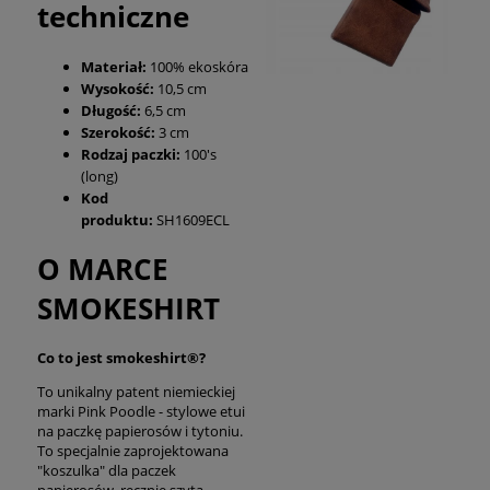
techniczne
Materiał:
100% ekoskóra
Wysokość:
10,5 cm
Długość:
6,5 cm
Szerokość:
3 cm
Rodzaj paczki:
100's
(long)
Kod
produktu:
SH1609ECL
O MARCE
SMOKESHIRT
Co to jest smokeshirt®?
To unikalny patent niemieckiej
marki Pink Poodle - stylowe etui
na paczkę papierosów i tytoniu.
To specjalnie zaprojektowana
"koszulka" dla paczek
papierosów, ręcznie szyta,