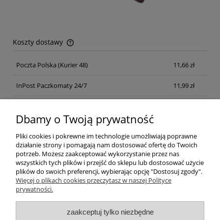
Koszty dostawy
Cena nie zawiera ewentualnych kosztów płatności
Poczta Polska
(Kurier 48)
11,66 zł
InPost Paczkomaty 24/7
11,99 zł
Kurier inpost
(inpost)
12,00 zł
Dbamy o Twoją prywatność
Pliki cookies i pokrewne im technologie umożliwiają poprawne
działanie strony i pomagają nam dostosować ofertę do Twoich
potrzeb. Możesz zaakceptować wykorzystanie przez nas
wszystkich tych plików i przejść do sklepu lub dostosować użycie
plików do swoich preferencji, wybierając opcję "Dostosuj zgody".
Pomoc
Więcej o plikach cookies przeczytasz w naszej Polityce
prywatności.
Moje konto
zaakceptuj tylko niezbędne