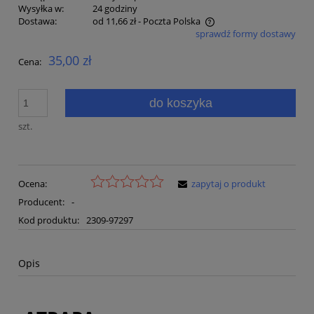
Wysyłka w:
24 godziny
Dostawa:
od 11,66 zł
- Poczta Polska
sprawdź formy dostawy
Cena nie zawiera ewentualnych kosztów płatności
35,00 zł
Cena:
do koszyka
szt.
Ocena:
zapytaj o produkt
Producent:
-
Kod produktu:
2309-97297
Opis