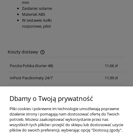
mm
Zasilanie: solarne
Materiał: ABS
W zestawie: kołki
rozporowe, pilot
Koszty dostawy
Cena nie zawiera ewentualnych kosztów płatności
Poczta Polska
(Kurier 48)
11,66 zł
InPost Paczkomaty 24/7
11,99 zł
Kurier inpost
(inpost)
12,00 zł
Dbamy o Twoją prywatność
Pliki cookies i pokrewne im technologie umożliwiają poprawne
działanie strony i pomagają nam dostosować ofertę do Twoich
potrzeb. Możesz zaakceptować wykorzystanie przez nas
wszystkich tych plików i przejść do sklepu lub dostosować użycie
plików do swoich preferencji, wybierając opcję "Dostosuj zgody".
Pomoc