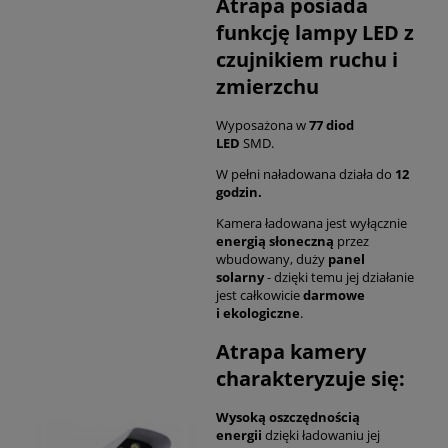
Atrapa posiada
funkcję lampy LED z
czujnikiem ruchu i
zmierzchu
Wyposażona w
77 diod
LED
SMD.
W pełni naładowana działa do
12
godzin.
Kamera ładowana jest wyłącznie
energią słoneczną
przez
wbudowany, duży
panel
solarny
- dzięki temu jej działanie
jest całkowicie
darmowe
i
ekologiczne
.
Atrapa kamery
charakteryzuje się:
Wysoką oszczędnością
energii
dzięki ładowaniu jej