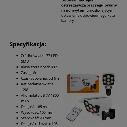
zestawie,
naklejką
ostrzegawczą
oraz
regulowany
m uchwytem
umożliwiającym
ustawienie odpowiedniego kąta
kamery
Specyfikacja:
Źródło światła: 77 LED
SMD
Klasa szczelności: IP65
Zasięg: 8m
Czas ładowania: od 6 h
Kąt padania światła:
120°
Akumulator: 3,7V 1800
mAh
Długość: 185 mm
Wysokość: 105 mm
Szerokość: 90 mm
Długość uchwytu: 105