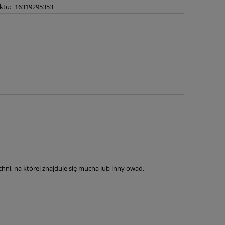
ktu:
16319295353
chni, na której znajduje się mucha lub inny owad.