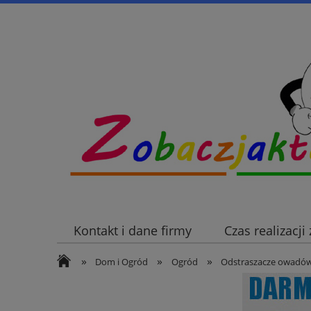
Kontakt i dane firmy
Czas realizacj
»
»
»
Dom i Ogród
Ogród
Odstraszacze owadó