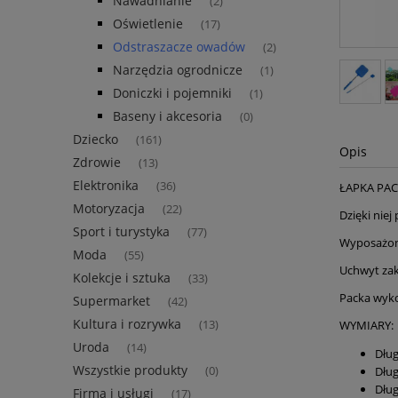
Nawadnianie
(2)
Oświetlenie
(17)
Odstraszacze owadów
(2)
Narzędzia ogrodnicze
(1)
Doniczki i pojemniki
(1)
Baseny i akcesoria
(0)
Dziecko
(161)
Opis
Zdrowie
(13)
Elektronika
(36)
ŁAPKA PA
Motoryzacja
(22)
Dzięki nie
Sport i turystyka
(77)
Wyposażon
Moda
(55)
Uchwyt zak
Kolekcje i sztuka
(33)
Packa wykon
Supermarket
(42)
Kultura i rozrywka
(13)
WYMIARY:
Uroda
(14)
Dług
Wszystkie produkty
(0)
Dług
Dług
Firma i usługi
(17)