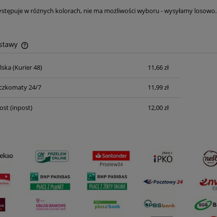
stępuje w różnych kolorach, nie ma możliwości wyboru - wysyłamy losowo.
ostawy
lska
(Kurier 48)
11,66 zł
Cena nie zawiera ewentualnych kosztów
płatności
czkomaty 24/7
11,99 zł
ost
(inpost)
12,00 zł