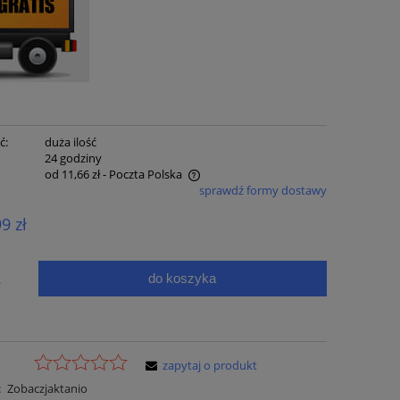
ć:
duża ilość
:
24 godziny
od 11,66 zł
- Poczta Polska
sprawdź formy dostawy
e zawiera ewentualnych kosztów
99 zł
ci
do koszyka
.
zapytaj o produkt
:
Zobaczjaktanio