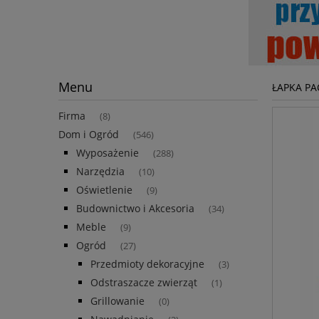
Menu
ŁAPKA P
Firma
(8)
Dom i Ogród
(546)
Wyposażenie
(288)
Narzędzia
(10)
Oświetlenie
(9)
Budownictwo i Akcesoria
(34)
Meble
(9)
Ogród
(27)
Przedmioty dekoracyjne
(3)
Odstraszacze zwierząt
(1)
Grillowanie
(0)