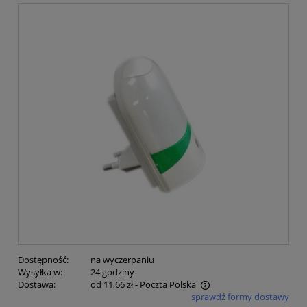
Dostępność:
na wyczerpaniu
Wysyłka w:
24 godziny
Dostawa:
od 11,66 zł
- Poczta Polska
sprawdź formy dostawy
Cena nie zawiera ewentualnych kosztów płatności