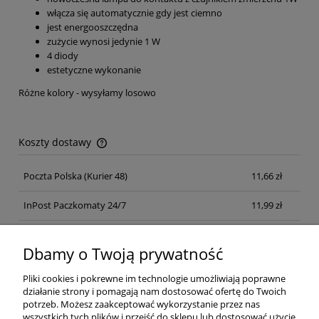
włącza się automatycznie gdy jest ciemno
jest energooszczędna
zużycie wynosi jedynie 1 W
4 diody
estetyczne wykonanie
Różne kolory - wysyłamy losowo
Koszty dostawy
Cena nie zawiera ewentualnych kosztów płatności
Poczta Polska
(Kurier 48)
11,66 zł
InPost Paczkomaty 24/7
11,99 zł
Kurier inpost
(inpost)
12,00 zł
Dbamy o Twoją prywatność
Pliki cookies i pokrewne im technologie umożliwiają poprawne
działanie strony i pomagają nam dostosować ofertę do Twoich
potrzeb. Możesz zaakceptować wykorzystanie przez nas
wszystkich tych plików i przejść do sklepu lub dostosować użycie