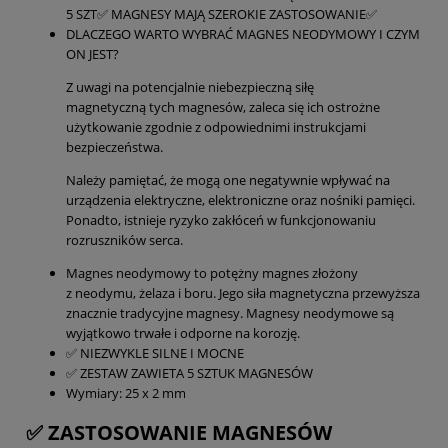
5 SZT✅ MAGNESY MAJĄ SZEROKIE ZASTOSOWANIE✅
DLACZEGO WARTO WYBRAĆ MAGNES NEODYMOWY I CZYM
ON JEST?
Z uwagi na potencjalnie niebezpieczną siłę
magnetyczną tych magnesów, zaleca się ich ostrożne
użytkowanie zgodnie z odpowiednimi instrukcjami
bezpieczeństwa.
Należy pamiętać, że mogą one negatywnie wpływać na
urządzenia elektryczne, elektroniczne oraz nośniki pamięci.
Ponadto, istnieje ryzyko zakłóceń w funkcjonowaniu
rozruszników serca.
Magnes neodymowy to potężny magnes złożony
z neodymu, żelaza i boru. Jego siła magnetyczna przewyższa
znacznie tradycyjne magnesy. Magnesy neodymowe są
wyjątkowo trwałe i odporne na korozję.
✅ NIEZWYKLE SILNE I MOCNE
✅ ZESTAW ZAWIETA 5 SZTUK MAGNESÓW
Wymiary: 25 x 2 mm
✅ ZASTOSOWANIE MAGNESÓW