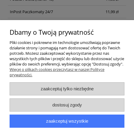
InPost Paczkomaty 24/7
11,99 zł
Kurier inpost
(inpost)
12,00 zł
Dbamy o Twoją prywatność
Pliki cookies i pokrewne im technologie umożliwiają poprawne
działanie strony i pomagają nam dostosować ofertę do Twoich
potrzeb. Możesz zaakceptować wykorzystanie przez nas
wszystkich tych plików i przejść do sklepu lub dostosować użycie
plików do swoich preferencji, wybierając opcję "Dostosuj zgody".
Pomoc
Więcej o plikach cookies przeczytasz w naszej Polityce
prywatności.
Moje konto
zaakceptuj tylko niezbędne
Płatności i dostawa
dostosuj zgody
Informacje
zaakceptuj wszystkie
O nas