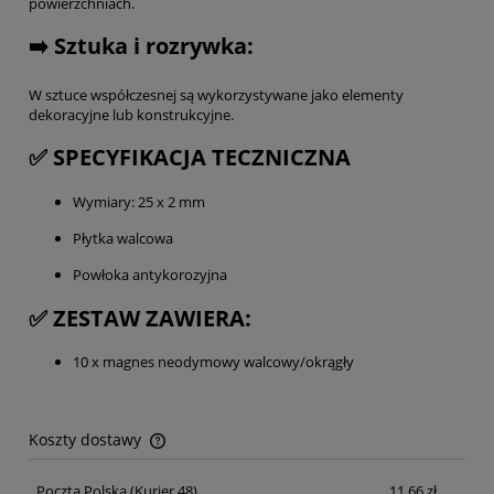
powierzchniach.
➡️ Sztuka i rozrywka:
W sztuce współczesnej są wykorzystywane jako elementy
dekoracyjne lub konstrukcyjne.
✅ SPECYFIKACJA TECZNICZNA
Wymiary: 25 x 2 mm
Płytka walcowa
Powłoka antykorozyjna
✅ ZESTAW ZAWIERA:
10 x magnes neodymowy walcowy/okrągły
Koszty dostawy
Cena nie zawiera ewentualnych kosztów płatności
Poczta Polska
(Kurier 48)
11,66 zł