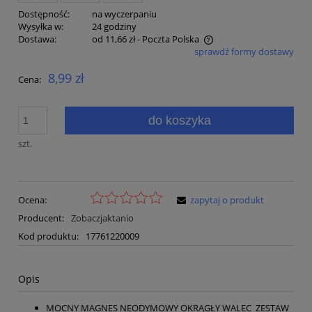
Dostępność:
na wyczerpaniu
Wysyłka w:
24 godziny
Dostawa:
od 11,66 zł
- Poczta Polska
sprawdź formy dostawy
Cena nie zawiera ewentualnych kosztów płatności
8,99 zł
Cena:
do koszyka
szt.
Ocena:
zapytaj o produkt
Producent:
Zobaczjaktanio
Kod produktu:
17761220009
Opis
MOCNY MAGNES NEODYMOWY OKRĄGŁY WALEC ZESTAW