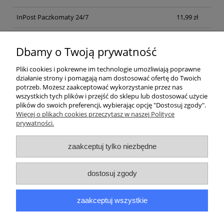
InPost Paczkomaty 24/7
11,99 zł
Kurier inpost
(inpost)
12,00 zł
Dbamy o Twoją prywatność
Pliki cookies i pokrewne im technologie umożliwiają poprawne
działanie strony i pomagają nam dostosować ofertę do Twoich
potrzeb. Możesz zaakceptować wykorzystanie przez nas
wszystkich tych plików i przejść do sklepu lub dostosować użycie
plików do swoich preferencji, wybierając opcję "Dostosuj zgody".
Pomoc
Więcej o plikach cookies przeczytasz w naszej Polityce
prywatności.
Moje konto
zaakceptuj tylko niezbędne
Płatności i dostawa
dostosuj zgody
Informacje
zaakceptuj wszystkie
O nas