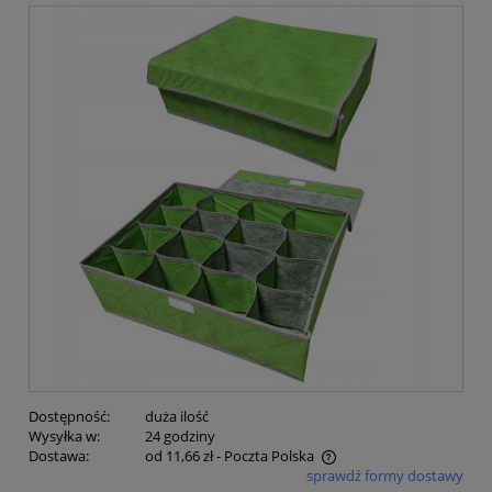
Dostępność:
duża ilość
Wysyłka w:
24 godziny
Dostawa:
od 11,66 zł
- Poczta Polska
sprawdź formy dostawy
Cena nie zawiera ewentualnych kosztów płatności