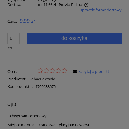
Dostawa:
od 11,66 zł
- Poczta Polska
sprawdź formy dostawy
Cena nie zawiera ewentualnych kosztów płatności
9,99 zł
Cena:
do koszyka
szt.
Ocena:
zapytaj o produkt
Producent:
Zobaczjaktanio
Kod produktu:
17096386754
Opis
Uchwyt samochodowy
Miejsce montażu: Kratka wentylacyjna/ nawiewu