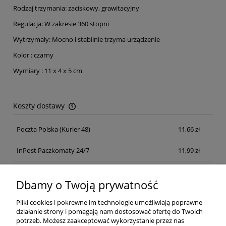
Rodzaj trzymania: zaciskowy, grawitacyjny
Regulacja: W zakresie 360 stopni
Wytrzymały: Mocno i stabilnie trzyma urządzenie
Kolor : czarny
Wymiary : 11 x 4 x 5 cm
Koszty dostawy
Cena nie zawiera ewentualnych kosztów płatności
Poczta Polska
(Kurier 48)
11,66 zł
InPost Paczkomaty 24/7
11,99 zł
Kurier inpost
(inpost)
12,00 zł
Dbamy o Twoją prywatność
Pliki cookies i pokrewne im technologie umożliwiają poprawne
działanie strony i pomagają nam dostosować ofertę do Twoich
potrzeb. Możesz zaakceptować wykorzystanie przez nas