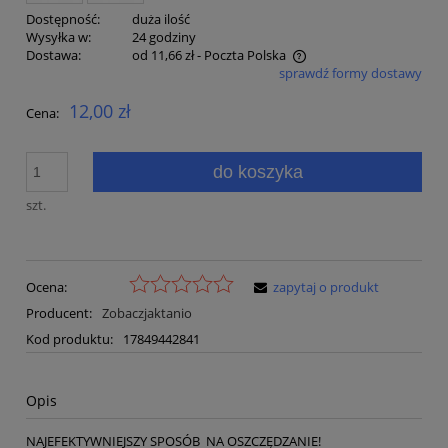
Dostępność:
duża ilość
Wysyłka w:
24 godziny
Dostawa:
od 11,66 zł
- Poczta Polska
sprawdź formy dostawy
Cena nie zawiera ewentualnych kosztów płatności
12,00 zł
Cena:
do koszyka
szt.
Ocena:
zapytaj o produkt
Producent:
Zobaczjaktanio
Kod produktu:
17849442841
Opis
NAJEFEKTYWNIEJSZY SPOSÓB NA OSZCZĘDZANIE!