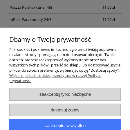
Poczta Polska
(Kurier 48)
11,66 zł
InPost Paczkomaty 24/7
11,99 zł
Kurier inpost
(inpost)
12,00 zł
Dbamy o Twoją prywatność
Pliki cookies i pokrewne im technologie umożliwiają poprawne
działanie strony i pomagają nam dostosować ofertę do Twoich
potrzeb. Możesz zaakceptować wykorzystanie przez nas
wszystkich tych plików i przejść do sklepu lub dostosować użycie
plików do swoich preferencji, wybierając opcję "Dostosuj zgody".
Pomoc
Więcej o plikach cookies przeczytasz w naszej Polityce
prywatności.
Moje konto
zaakceptuj tylko niezbędne
Płatności i dostawa
dostosuj zgody
Informacje
zaakceptuj wszystkie