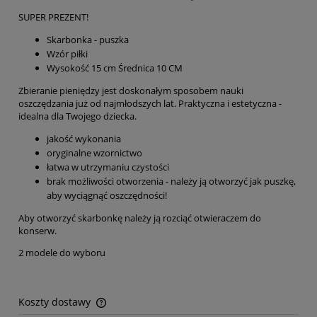
SUPER PREZENT!
Skarbonka - puszka
Wzór piłki
Wysokość 15 cm Średnica 10 CM
Zbieranie pieniędzy jest doskonałym sposobem nauki
oszczędzania już od najmłodszych lat. Praktyczna i estetyczna -
idealna dla Twojego dziecka.
jakość wykonania
oryginalne wzornictwo
łatwa w utrzymaniu czystości
brak możliwości otworzenia - należy ją otworzyć jak puszkę,
aby wyciągnąć oszczędności!
Aby otworzyć skarbonkę należy ją rozciąć otwieraczem do
konserw.
2 modele do wyboru
Koszty dostawy
Cena nie zawiera ewentualnych kosztów płatności