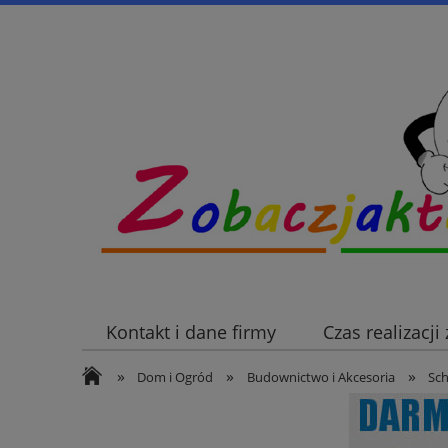
Kontakt i dane firmy
Czas realizacj
»
»
»
Dom i Ogród
Budownictwo i Akcesoria
Sc