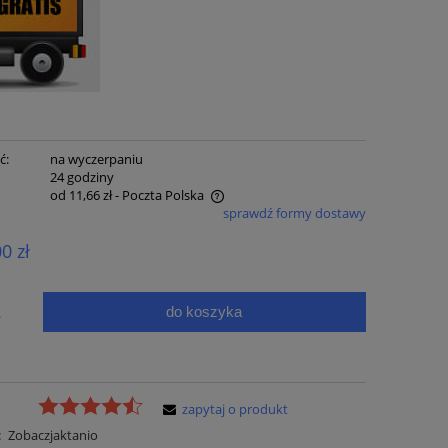
ć:
na wyczerpaniu
:
24 godziny
od 11,66 zł
- Poczta Polska
sprawdź formy dostawy
e zawiera ewentualnych kosztów
00 zł
ci
do koszyka
.
zapytaj o produkt
:
Zobaczjaktanio