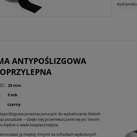
Kod produ
MA ANTYPOŚLIZGOWA
OPRZYLEPNA
OŚĆ:
25 mm
ŚĆ:
5 mb
R:
czarny
ypoślizgowa przeznaczona jest do wykańczania śliskich
az posadzek – dzięki niej przemieszczanie się po Twoim
u będzie o wiele bezpieczniejsze.
amocować ją między innymi na schodach wyłożonych