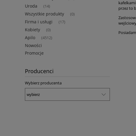
kafelkami
Uroda
(14)
przez to b
Wszystkie produkty
(0)
Zastosowa
Firma i usługi
(17)
wejściow
Kobiety
(0)
Posiadamy
Apilo
(4512)
Nowości
Promocje
Producenci
Wybierz producenta