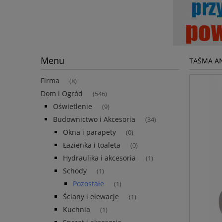
Menu
TAŚMA A
Firma
(8)
Dom i Ogród
(546)
Oświetlenie
(9)
Budownictwo i Akcesoria
(34)
Okna i parapety
(0)
Łazienka i toaleta
(0)
Hydraulika i akcesoria
(1)
Schody
(1)
Pozostałe
(1)
Ściany i elewacje
(1)
Kuchnia
(1)