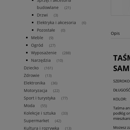
Sprzęt i akcesoria
budowlane
(21)
Drzwi
(3)
Elektryka i akcesoria
(6)
Pozostałe
(0)
Opis
Meble
(9)
Ogród
(27)
Wyposażenie
(288)
TAŚ
Narzędzia
(10)
SAM
Dziecko
(161)
Zdrowie
(13)
SZEROK
Elektronika
(36)
DŁUGO
Motoryzacja
(22)
Sport i turystyka
(77)
KOLO
Moda
(55)
Taśma ant
Kolekcje i sztuka
podłóg or
(33)
mieszkani
Supermarket
(42)
Możesz z
Kultura i rozrywka
(13)