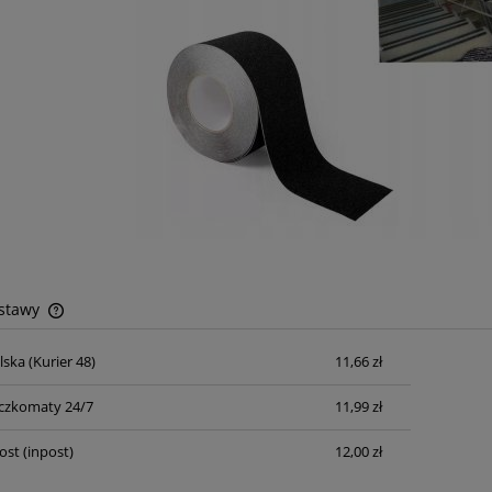
ostawy
lska
(Kurier 48)
11,66 zł
Cena nie zawiera ewentualnych kosztów
płatności
czkomaty 24/7
11,99 zł
ost
(inpost)
12,00 zł