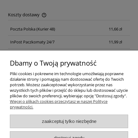
Koszty dostawy
Cena nie zawiera ewentualnych kosztów płatności
Poczta Polska
(Kurier 48)
11,66 zł
InPost Paczkomaty 24/7
11,99 zł
Kurier inpost
(inpost)
12,00 zł
Dbamy o Twoją prywatność
Pliki cookies i pokrewne im technologie umożliwiają poprawne
działanie strony i pomagają nam dostosować ofertę do Twoich
potrzeb. Możesz zaakceptować wykorzystanie przez nas
wszystkich tych plików i przejść do sklepu lub dostosować użycie
plików do swoich preferencji, wybierając opcję "Dostosuj zgody".
Pomoc
Więcej o plikach cookies przeczytasz w naszej Polityce
prywatności.
Moje konto
zaakceptuj tylko niezbędne
Płatności i dostawa
dostosuj zgody