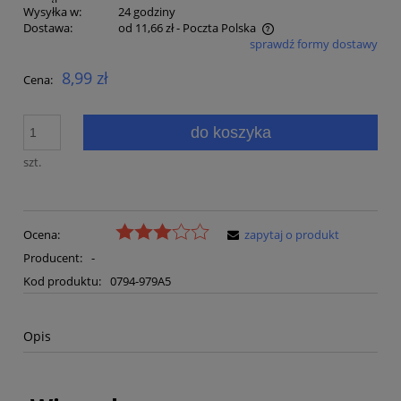
Wysyłka w:
24 godziny
Dostawa:
od 11,66 zł
- Poczta Polska
sprawdź formy dostawy
Cena nie zawiera ewentualnych kosztów płatności
8,99 zł
Cena:
do koszyka
szt.
Ocena:
zapytaj o produkt
Producent:
-
Kod produktu:
0794-979A5
Opis