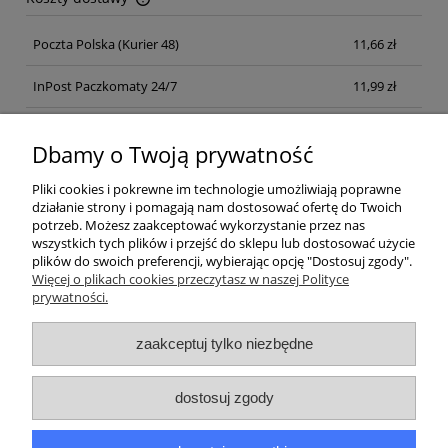
Cena nie zawiera ewentualnych kosztów płatności
Poczta Polska
(Kurier 48)
11,66 zł
InPost Paczkomaty 24/7
11,99 zł
Kurier inpost
(inpost)
12,00 zł
Dbamy o Twoją prywatność
Pliki cookies i pokrewne im technologie umożliwiają poprawne
działanie strony i pomagają nam dostosować ofertę do Twoich
potrzeb. Możesz zaakceptować wykorzystanie przez nas
wszystkich tych plików i przejść do sklepu lub dostosować użycie
plików do swoich preferencji, wybierając opcję "Dostosuj zgody".
Pomoc
Więcej o plikach cookies przeczytasz w naszej Polityce
prywatności.
Moje konto
zaakceptuj tylko niezbędne
Płatności i dostawa
dostosuj zgody
Informacje