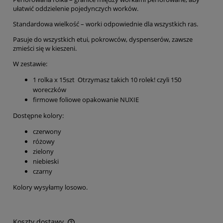
ułatwić oddzielenie pojedynczych worków.
Standardowa wielkość – worki odpowiednie dla wszystkich ras.
Pasuje do wszystkich etui, pokrowców, dyspenserów, zawsze
zmieści się w kieszeni.
W zestawie:
1 rolka x 15szt Otrzymasz takich 10 rolek! czyli 150
woreczków
firmowe foliowe opakowanie NUXIE
Dostępne kolory:
czerwony
różowy
zielony
niebieski
czarny
Kolory wysyłamy losowo.
Koszty dostawy