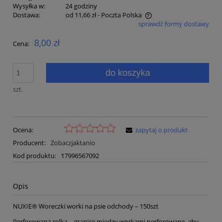
Wysyłka w:
24 godziny
Dostawa:
od 11,66 zł
- Poczta Polska
sprawdź formy dostawy
Cena nie zawiera ewentualnych kosztów płatności
8,00 zł
Cena:
do koszyka
szt.
Ocena:
zapytaj o produkt
Producent:
Zobaczjaktanio
Kod produktu:
17996567092
Opis
NUXIE® Woreczki worki na psie odchody – 150szt
Perforowana rolka – granice między workami perforowane, aby