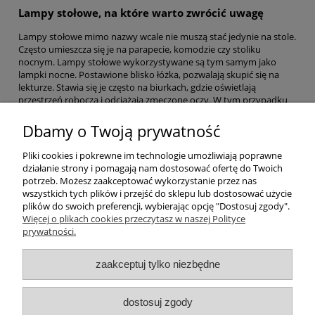
Lampy stołowe, na które warto zwrócić uwagę
Lampy stołowe mimo nazwy wcale nie muszą stać jedynie na stole.
Często umieszcza się je na parapecie, komodzie czy stoliku
nocnym. Lampy stołowe wykorzystywane są tym samym jako
lampki nocne. Postawione blisko łóżka, pozwalają skupić się na
lekturze. Stawia się je często na biurkach, gdzie oświetlają
przestrzeń roboczą i odciążają zmęczone oczy. W tym przypadku
najlepiej sprawdzają się modele regulowane, które można
dopasować do swoich potrzeb.
Dbamy o Twoją prywatność
Pliki cookies i pokrewne im technologie umożliwiają poprawne
działanie strony i pomagają nam dostosować ofertę do Twoich
potrzeb. Możesz zaakceptować wykorzystanie przez nas
wszystkich tych plików i przejść do sklepu lub dostosować użycie
plików do swoich preferencji, wybierając opcję "Dostosuj zgody".
Pomoc
Więcej o plikach cookies przeczytasz w naszej Polityce
prywatności.
Moje konto
zaakceptuj tylko niezbędne
Płatności i dostawa
dostosuj zgody