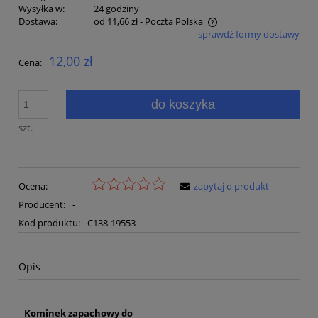
Wysyłka w:
24 godziny
Dostawa:
od 11,66 zł
- Poczta Polska
sprawdź formy dostawy
Cena nie zawiera ewentualnych kosztów płatności
12,00 zł
Cena:
do koszyka
szt.
Ocena:
zapytaj o produkt
Producent:
-
Kod produktu:
C138-19553
Opis
Kominek zapachowy do