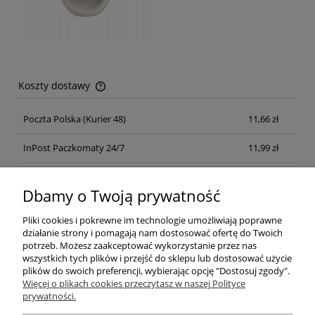
Koszty dostawy
Cena nie zawiera ewentualnych kosztów płatności
Poczta Polska
(Kurier 48)
11,66 zł
InPost Paczkomaty 24/7
11,99 zł
Kurier inpost
(inpost)
12,00 zł
Dbamy o Twoją prywatność
Pliki cookies i pokrewne im technologie umożliwiają poprawne
działanie strony i pomagają nam dostosować ofertę do Twoich
potrzeb. Możesz zaakceptować wykorzystanie przez nas
wszystkich tych plików i przejść do sklepu lub dostosować użycie
plików do swoich preferencji, wybierając opcję "Dostosuj zgody".
Pomoc
Więcej o plikach cookies przeczytasz w naszej Polityce
prywatności.
Moje konto