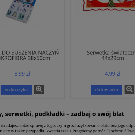
 DO SUSZENIA NACZYŃ
Serwetka światecz
IKROFIBRA 38x50cm
44x29cm
8,99 zł
4,99 zł
do koszyka
do koszyka
, serwetki, podkładki – zadbaj o swój blat
nia zdajesz sobie sprawę z tego, czym grozi użytkowanie blatu bez jego odp
nia to w takim przypadku kwestia czasu. Pragniemy pomóc Ci ochronić Twoje