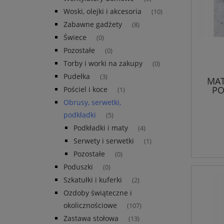
Woski, olejki i akcesoria
(10)
Zabawne gadżety
(8)
Świece
(0)
Pozostałe
(0)
Torby i worki na zakupy
(0)
Pudełka
(3)
MAT
PO
Pościel i koce
(1)
Obrusy, serwetki,
podkładki
(5)
Podkładki i maty
(4)
Serwety i serwetki
(1)
Pozostałe
(0)
Poduszki
(0)
Szkatułki i kuferki
(2)
Ozdoby świąteczne i
okolicznościowe
(107)
Zastawa stołowa
(13)