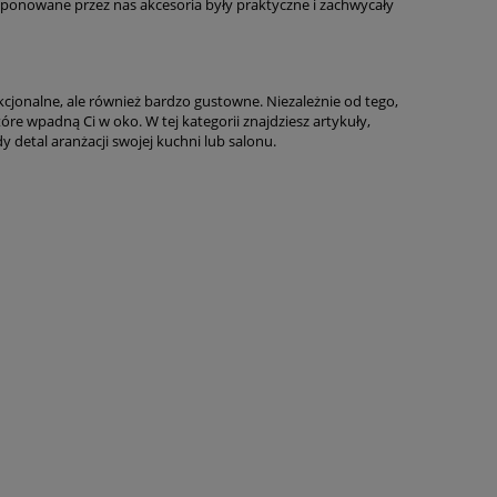
roponowane przez nas akcesoria były praktyczne i zachwycały
nkcjonalne, ale również bardzo gustowne. Niezależnie od tego,
óre wpadną Ci w oko. W tej kategorii znajdziesz artykuły,
 detal aranżacji swojej kuchni lub salonu.