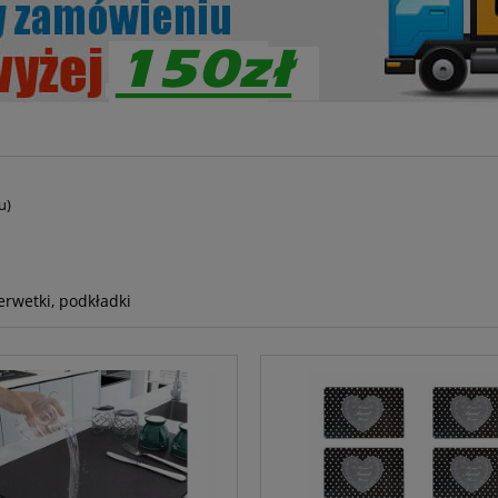
u)
erwetki, podkładki