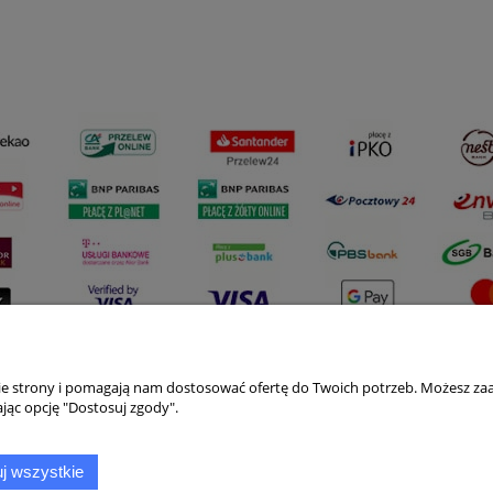
nie strony i pomagają nam dostosować ofertę do Twoich potrzeb. Możesz zaa
Płatności i dostawa
Informacje
jąc opcję "Dostosuj zgody".
Formy płatności
Polityka prywatno
j wszystkie
Czas i koszty dostawy
Jak kupować?