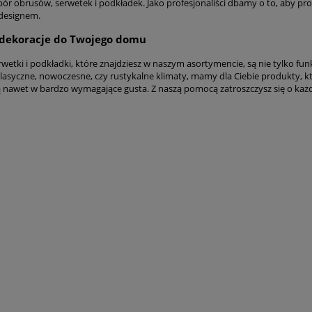
bór obrusów, serwetek i podkładek. Jako profesjonaliści dbamy o to, aby p
designem.
 dekoracje do Twojego domu
wetki i podkładki, które znajdziesz w naszym asortymencie, są nie tylko fu
klasyczne, nowoczesne, czy rustykalne klimaty, mamy dla Ciebie produkty, kt
ią nawet w bardzo wymagające gusta. Z naszą pomocą zatroszczysz się o każdy