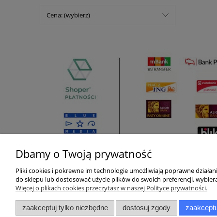
Cena: (wybierz)
Dbamy o Twoją prywatność
Pliki cookies i pokrewne im technologie umożliwiają poprawne działa
Pomoc
Moje konto
do sklepu lub dostosować użycie plików do swoich preferencji, wybiera
Więcej o plikach cookies przeczytasz w naszej Polityce prywatności.
Zwroty i reklamacje
Twoje zamówienia
zaakceptuj tylko niezbędne
dostosuj zgody
zaakceptu
Pytania i odpowiedzi
Ustawienia konta