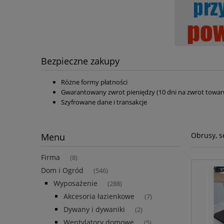
Bezpieczne zakupy
Różne formy płatności
Gwarantowany zwrot pieniędzy (10 dni na zwrot towar
Szyfrowane dane i transakcje
Obrusy, s
Menu
Firma
(8)
Dom i Ogród
(546)
Wyposażenie
(288)
Akcesoria łazienkowe
(7)
Dywany i dywaniki
(2)
Wentylatory domowe
(5)