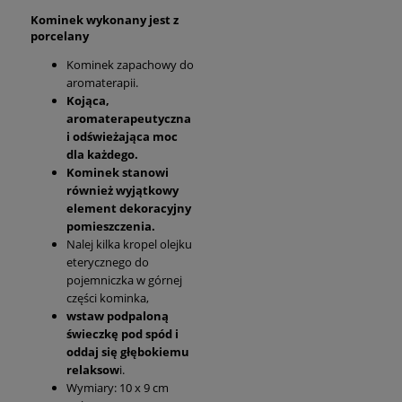
Kominek wykonany jest z
porcelany
Kominek zapachowy do
aromaterapii.
Kojąca,
aromaterapeutyczna
i odświeżająca moc
dla każdego.
Kominek stanowi
również wyjątkowy
element dekoracyjny
pomieszczenia.
Nalej kilka kropel olejku
eterycznego do
pojemniczka w górnej
części kominka,
wstaw podpaloną
świeczkę pod spód i
oddaj się głębokiemu
relaksow
i.
Wymiary: 10 x 9 cm