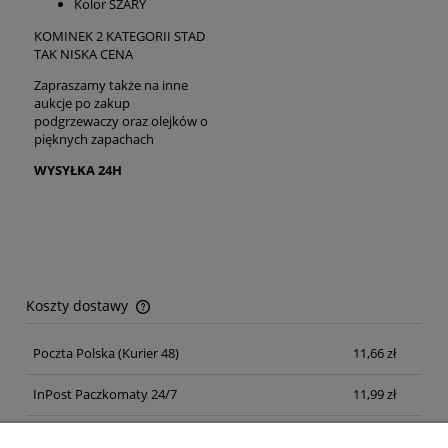
Kolor SZARY
KOMINEK 2 KATEGORII STAD
TAK NISKA CENA
Zapraszamy także na inne
aukcje po zakup
podgrzewaczy oraz olejków o
pięknych zapachach
WYSYŁKA 24H
Koszty dostawy
Cena nie zawiera ewentualnych kosztów płatności
Poczta Polska
(Kurier 48)
11,66 zł
InPost Paczkomaty 24/7
11,99 zł
Kurier inpost
(inpost)
12,00 zł